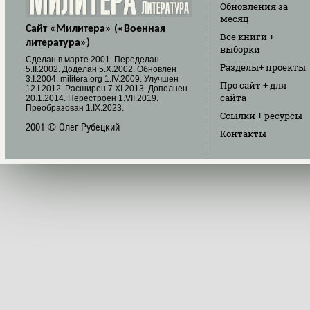
Обновления
за
месяц
Сайт «Милитера» («Военная
Все книги
+
литература»)
выборки
Cделан в марте 2001. Переделан
Разделы
+ проекты
5.II.2002. Доделан 5.X.2002. Обновлен
3.I.2004. militera.org 1.IV.2009. Улучшен
Про сайт
+ для
12.I.2012. Расширен 7.XI.2013. Дополнен
сайта
20.1.2014. Перестроен 1.VII.2019.
Преобразован 1.IX.2023.
Ссылки
+ ресурсы
2001 © Олег Рубецкий
Контакты