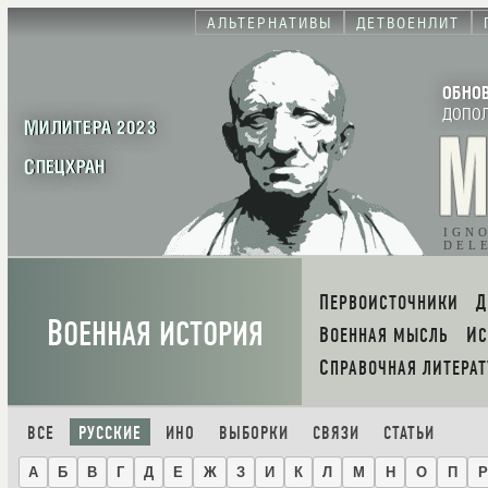
АЛЬТЕРНАТИВЫ
ДЕТВОЕНЛИТ
ОБНО
ДОПО
МИЛИТЕРА 2023
СПЕЦХРАН
IGN
DEL
ПЕРВОИСТОЧНИКИ
В
ОЕННАЯ ИСТОРИЯ
ВОЕННАЯ МЫСЛЬ
И
СПРАВОЧНАЯ ЛИТЕРАТ
ВСЕ
РУССКИЕ
ИНО
ВЫБОРКИ
СВЯЗИ
СТАТЬИ
А
Б
В
Г
Д
Е
Ж
З
И
К
Л
М
Н
О
П
Р