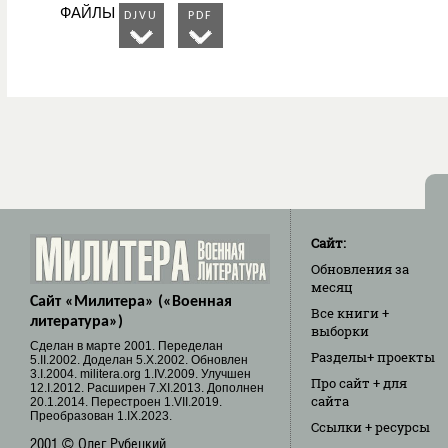
ФАЙЛЫ
DJVU
PDF
Сайт:
Обновления
за
месяц
Сайт «Милитера» («Военная
Все книги
+
литература»)
выборки
Cделан в марте 2001. Переделан
Разделы
+ проекты
5.II.2002. Доделан 5.X.2002. Обновлен
3.I.2004. militera.org 1.IV.2009. Улучшен
Про сайт
+ для
12.I.2012. Расширен 7.XI.2013. Дополнен
сайта
20.1.2014. Перестроен 1.VII.2019.
Преобразован 1.IX.2023.
Ссылки
+ ресурсы
2001 © Олег Рубецкий