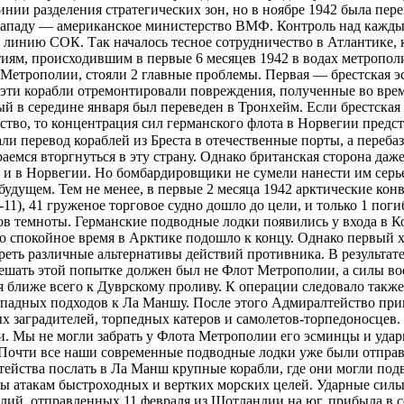
ии разделения стратегических зон, но в ноябре 1942 была пере
 западу — американское министерство ВМФ. Контроль над кажд
и линию СОК. Так началось тесное сотрудничество в Атлантике,
иям, происходившим в первые 6 месяцев 1942 в водах метрополи
трополии, стояли 2 главные проблемы. Первая — брестская эск
эти корабли отремонтировали повреждения, полученные во врем
 в середине января был переведен в Тронхейм. Если брестская 
дство, то концентрация сил германского флота в Норвегии пред
ли перевод кораблей из Бреста в отечественные порты, а переб
емся вторгнуться в эту страну. Однако британская сторона даж
е и в Норвегии. Но бомбардировщики не сумели нанести им серье
удущем. Тем не менее, в первые 2 месяца 1942 арктические конв
1), 41 груженое торговое судно дошло до цели, и только 1 поги
в темноты. Германские подводные лодки появились у входа в К
что спокойное время в Арктике подошло к концу. Однако первый х
ть различные альтернативы действий противника. В результате
ешать этой попытке должен был не Флот Метрополии, а силы во
я ближе всего к Дуврскому проливу. К операции следовало такж
западных подходов к Ла Маншу. После этого Адмиралтейство при
х заградителей, торпедных катеров и самолетов-торпедоносцев
 Мы не могли забрать у Флота Метрополии его эсминцы и удар
 Почти все наши современные подводные лодки уже были отпра
йства послать в Ла Манш крупные корабли, где они могли подв
 атакам быстроходных и вертких морских целей. Ударные силы 
илий, отправленных 11 февраля из Шотландии на юг, прибыла в с