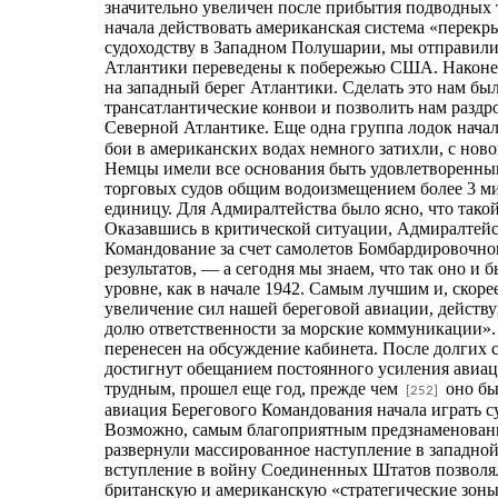
значительно увеличен после прибытия подводных т
начала действовать американская система «перекры
судоходству в Западном Полушарии, мы отправил
Атлантики переведены к побережью США. Наконец,
на западный берег Атлантики. Сделать это нам был
трансатлантические конвои и позволить нам раздр
Северной Атлантике. Еще одна группа лодок начал
бои в американских водах немного затихли, с нов
Немцы имели все основания быть удовлетворенными
торговых судов общим водоизмещением более 3 милл
единицу. Для Адмиралтейства было ясно, что такой
Оказавшись в критической ситуации, Адмиралтейст
Командование за счет самолетов Бомбардировочно
результатов, — а сегодня мы знаем, что так оно и
уровне, как в начале 1942. Самым лучшим и, скор
увеличение сил нашей береговой авиации, дейст
долю ответственности за морские коммуникации».
перенесен на обсуждение кабинета. После долгих
достигнут обещанием постоянного усиления авиац
трудным, прошел еще год, прежде чем
оно бы
[252]
авиация Берегового Командования начала играть с
Возможно, самым благоприятным предзнаменование
развернули массированное наступление в западной 
вступление в войну Соединенных Штатов позволял
британскую и американскую «стратегические зон