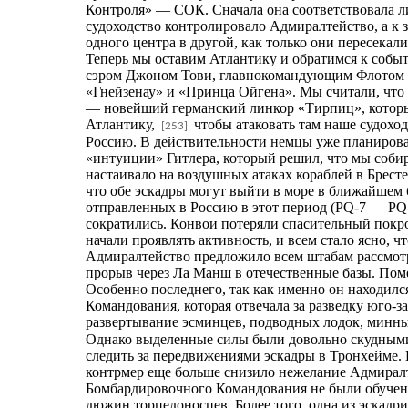
Контроля» — СОК. Сначала она соответствовала лин
судоходство контролировало Адмиралтейство, а к
одного центра в другой, как только они пересекал
Теперь мы оставим Атлантику и обратимся к событ
сэром Джоном Тови, главнокомандующим Флотом Ме
«Гнейзенау» и «Принца Ойгена». Мы считали, что 
— новейший германский линкор «Тирпиц», который
Атлантику,
чтобы атаковать там наше судохо
[253]
Россию. В действительности немцы уже планирова
«интуиции» Гитлера, который решил, что мы собира
настаивало на воздушных атаках кораблей в Брест
что обе эскадры могут выйти в море в ближайшем б
отправленных в Россию в этот период (PQ-7 — PQ-1
сократились. Конвои потеряли спасительный покро
начали проявлять активность, и всем стало ясно, 
Адмиралтейство предложило всем штабам рассмотре
прорыв через Ла Манш в отечественные базы. Пом
Особенно последнего, так как именно он находилс
Командования, которая отвечала за разведку юго-
развертывание эсминцев, подводных лодок, минны
Однако выделенные силы были довольно скудными.
следить за передвижениями эскадры в Тронхейме.
контрмер еще больше снизило нежелание Адмиралте
Бомбардировочного Командования не были обучены
дюжин торпедоносцев. Более того, одна из эскадр