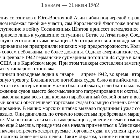
1 января — 31 июля 1942
ения союзников в Юго-Восточной Азии гибли под чередой стра
ом избежал такой же участи, сам Королевский Флот тоже попал 
вступление в войну Соединенных Штатов принесет немедленное
это привело лишь к ухудшению ситуации в Битве за Атлантику. С
енную неготовность американцев. Он отправил свои подводные л
Американцы не предприняли никаких мер предосторожности. Кол
 совсем небольшим, не более дюжины. Однако американские суд
е и феврале 1942 германские субмарины потопили 44 судна в ка
в США и в Карибском море. При этом танкеры составляли замет
атку танкерного тоннажа.
инили подводные лодки в январе — апреле 1942, во время «втор
зную тревогу. Большинство погибших судов было английскими, 
, что этих потерь вполне можно было избежать, если бы только 
ождения судов вместо бессмысленного патрулирования и охоты.
и американцам весь наш кровью наработанный боевой опыт и вс
ный конвой обеспечивает торговым судам большую степень безо
лирование. В наших морских штабах вызвало подлинный ужас со
связью. Они двигались по отлично известным прибрежным маршру
е. Мы пытались оказать на американцев давление всеми возмож
о еще 2 месяца, прежде чем она начала применяться в Мексикан
начали встречать эскортируемые торговые суда, их успехи круто
 поисках более легких целей. Таким образом, в июне и июле под