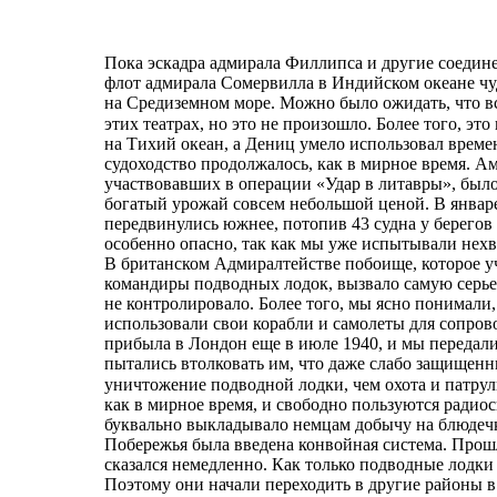
Пока эскадра адмирала Филлипса и другие соедин
флот адмирала Сомервилла в Индийском океане чуд
на Средиземном море. Можно было ожидать, что 
этих театрах, но это не произошло. Более того, 
на Тихий океан, а Дениц умело использовал врем
судоходство продолжалось, как в мирное время. 
участвовавших в операции «Удар в литавры», было
богатый урожай совсем небольшой ценой. В январ
передвинулись южнее, потопив 43 судна у берего
особенно опасно, так как мы уже испытывали нехв
В британском Адмиралтействе побоище, которое уч
командиры подводных лодок, вызвало самую серье
не контролировало. Более того, мы ясно понимали
использовали свои корабли и самолеты для сопров
прибыла в Лондон еще в июле 1940, и мы передал
пытались втолковать им, что даже слабо защищен
уничтожение подводной лодки, чем охота и патру
как в мирное время, и свободно пользуются радио
буквально выкладывало немцам добычу на блюдечк
Побережья была введена конвойная система. Прошл
сказался немедленно. Как только подводные лодки 
Поэтому они начали переходить в другие районы в