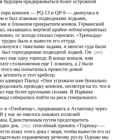
 в будущем придерживаться более острожной
 пара конвоев — PQ-13 и QP-9 — двинулась в
ом и был атакован подводными лодками,
ими и ближним прикрытием конвоя. Германский
дал, оказавшись жертвой крайне неблагоприятных
можно, от холода отказал гироскоп. «Тринидад»
 трудно было и вывести его оттуда.
толкнулся с тяжелыми льдами, и многие суда были
г» был торпедирован подводной лодкой. Он
[260]
ил еще одну торпеду. В конце концов, нам
ате столкновения еще 1 эсминец, а 2 были
 этого мы попытались провести домой
затопить и этот крейсер.
зал адмирал Паунд: «Они угрожали нам буквально
одолжать проводку конвоев, несмотря на то, что в
гал еще более крупными силами. В Нарвике
мцы собирались пойти на риск генерального
» и «Гнейзенау», прорвавшись в Атлантику через
 И у нас не имелось никаких иллюзий
кеана. Единственным путем предотвратить
один док,
способный принять «Тирпиц» —
[262]
и атаку этого дока с моря, чтобы вывести его из
тщательно охраняемому речному руслу. Однако мы