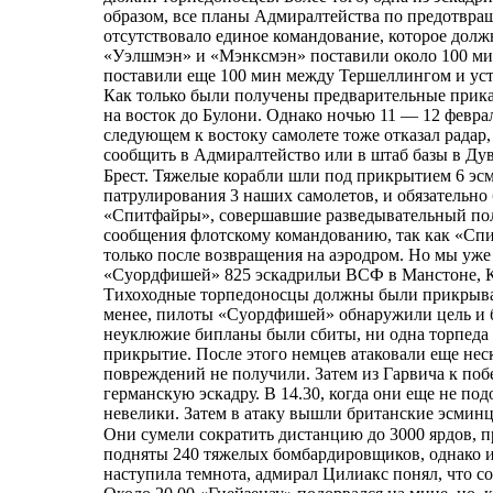
образом, все планы Адмиралтейства по предотвра
отсутствовало единое командование, которое долж
«Уэлшмэн» и «Мэнксмэн» поставили около 100 ми
поставили еще 100 мин между Тершеллингом и ус
Как только были получены предварительные прика
на восток до Булони. Однако ночью 11 — 12 феврал
следующем к востоку самолете тоже отказал радар,
сообщить в Адмиралтейство или в штаб базы в Дувр
Брест. Тяжелые корабли шли под прикрытием 6 эсм
патрулирования 3 наших самолетов, и обязательно 
«Спитфайры», совершавшие разведывательный поле
сообщения флотскому командованию, так как «Спи
только после возвращения на аэродром. Но мы уже
«Суордфишей» 825 эскадрильи ВСФ в Манстоне, Кен
Тихоходные торпедоносцы должны были прикрыват
менее, пилоты «Суордфишей» обнаружили цель и бе
неуклюжие бипланы были сбиты, ни одна торпеда н
прикрытие. После этого немцев атаковали еще нес
повреждений не получили. Затем из Гарвича к по
германскую эскадру. В 14.30, когда они еще не п
невелики. Затем в атаку вышли британские эсмин
Они сумели сократить дистанцию до 3000 ярдов, п
подняты 240 тяжелых бомбардировщиков, однако и 
наступила темнота, адмирал Цилиакс понял, что с