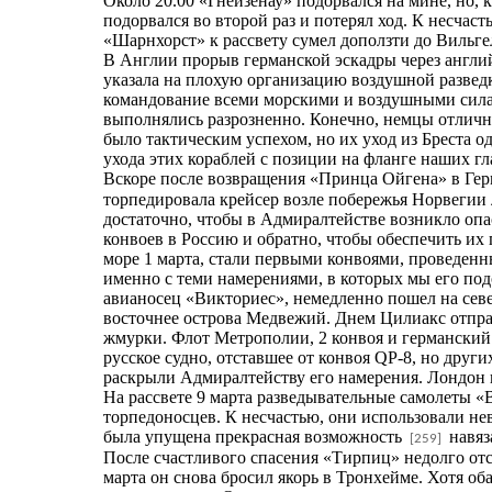
Около 20.00 «Гнейзенау» подорвался на мине, но, 
подорвался во второй раз и потерял ход. К несчас
«Шарнхорст» к рассвету сумел доползти до Вильге
В Англии прорыв германской эскадры через англи
указала на плохую организацию воздушной развед
командование всеми морскими и воздушными силам
выполнялись разрозненно. Конечно, немцы отлич
было тактическим успехом, но их уход из Бреста о
ухода этих кораблей с позиции на фланге наших г
Вскоре после возвращения «Принца Ойгена» в Ге
торпедировала крейсер возле побережья Норвегии 
достаточно, чтобы в Адмиралтействе возникло опа
конвоев в Россию и обратно, чтобы обеспечить и
море 1 марта, стали первыми конвоями, проведенн
именно с теми намерениями, в которых мы его по
авианосец «Викториес», немедленно пошел на севе
восточнее острова Медвежий. Днем Цилиакс отпра
жмурки. Флот Метрополии, 2 конвоя и германский 
русское судно, отставшее от конвоя QP-8, но друг
раскрыли Адмиралтейству его намерения. Лондон в
На рассвете 9 марта разведывательные самолеты 
торпедоносцев. К несчастью, они использовали не
была упущена прекрасная возможность
навяз
[259]
После счастливого спасения «Тирпиц» недолго отс
марта он снова бросил якорь в Тронхейме. Хотя об