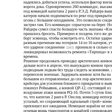
надеялись добиться успеха, используя фактор вн
ворота дока. Одновременно 260 коммандос, высаж
под командой капитана 2 ранга Р.Э.Д. Райдера вы
катеров начали подниматься по реке под прикрыти
огонь с большим опозданием. Это позволило соеди
застрял там. Его коммандос спрыгнули на берег. Н
Райдера сумел спасти большую часть экипажа «Кэ
пришлось бросить. Примерно в полдень того же дн
борт эсминца, чтобы осмотреть его. Остатки удар
разным причинам мы потеряли 14 из 16 катеров, уч
что ударное соединение
проникло в сильно ох
[263]
ликвидировал возможность ремонта «Тирпица» в з
времена.
Решение продолжать проводку арктических конвоев
дальше всего в апреле, что вынуждало конвои про
подводным лодкам без труда следить за конвоями.
перевесили военные. Задержать конвои хотя бы на
большим из отправленных до сих пор арктических 
крейсера для усиления ближнего прикрытия и выве
покинул Рейкьявик, а конвой QP-12, состоящий из 
воздушные атаки конвоя PQ-16. Почти 5 суток бл
то, что капитан 2 ранга Р. Онслоу, командир непо
усталый, но сохраняющий идеальный строй» конвой
превзошел все ожидания. Немецкие корабли не п
огневая мощь транспортов и кораблей сопровожде