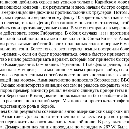
анкеров, добились серьезных успехов только в Карибском море и
вающихся конвоев», их результаты и здесь начали быстро сокращ
и американцам две дюжины противолодочных траулеров. Потом 
 мы передали американскому флоту 10 корветов. Опытная эска
о нелегко, так как Дениц был слишком опытным стратегом, чтобы
обить свои противолодочные силы. В мае он отправил в море но
а действовать возле Гибралтара. В обоих случаях
противник
[251]
ой силой возобновились атаки волчьих стай. Снова Битва за Атл
 результатами действий своих подводных лодок в первые 6 мес
ионов тонн. Более того, за этот период немцы построили более
 «размен», если он будет продолжаться, очень быстро приведет н
во начало рассматривать вариант, который мог принести быстро
го Командования, бомбивших Германию. Штаб флота решил, что
 было на самом деле, — и мы вполне можем проиграть войну, если
ее всего единственным способом восстановить положение, заяви
вующей над морем». Адмиралтейство попросило Королевские ВВС
 Однако министерство авиации совсем не рвалось сокращать ма
 споров премьер-министр решил немного сдвинуть приоритеты 
ии Берегового Командования по возможности без ослабления бо
ло реализовано в полной мере. Мы понесли просто катастрофичес
ущественную роль в борьбе.
м были результаты совещания англо-американских морских штаб
Атлантике. До сих пор ответственность за весь театр и контрол
о переложить на союзника часть тяжелой ноши. В результате со
ы». Демаркационная линия проходила по меридиану 26? W. Был