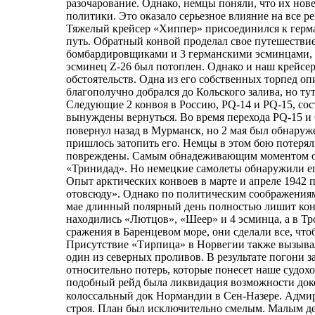
разочарование. Однако, немцы поняли, что их но
политики. Это оказало серьезное влияние на все р
Тяжелый крейсер «Хиппер» присоединился к герма
путь. Обратный конвой проделал свое путешестви
бомбардировщиками и 3 германскими эсминцами, 
эсминец Z-26 был потоплен. Однако и наш крейсе
обстоятельств. Одна из его собственных торпед оп
благополучно добрался до Кольского залива, но тут
Следующие 2 конвоя в Россию, PQ-14 и PQ-15, сост
вынуждены вернуться. Во время перехода PQ-15 и 
повернул назад в Мурманск, но 2 мая был обнаруж
пришлось затопить его. Немцы в этом бою потерял
повреждены. Самым обнадеживающим моментом опер
«Тринидад». Но немецкие самолеты обнаружили ег
Опыт арктических конвоев в марте и апреле 1942 
отовсюду». Однако по политическим соображениям 
мае длинный полярный день полностью лишит конв
находились «Лютцов», «Шеер» и 4 эсминца, а в Т
сражения в Баренцевом море, они сделали все, чт
Присутствие «Тирпица» в Норвегии также вызывал
один из северных проливов. В результате погони 
относительно потерь, которые понесет наше судох
подобный рейд была ликвидация возможности доко
колоссальный док Нормандии в Сен-Назере. Адмир
строя. План был исключительно смелым. Малым де