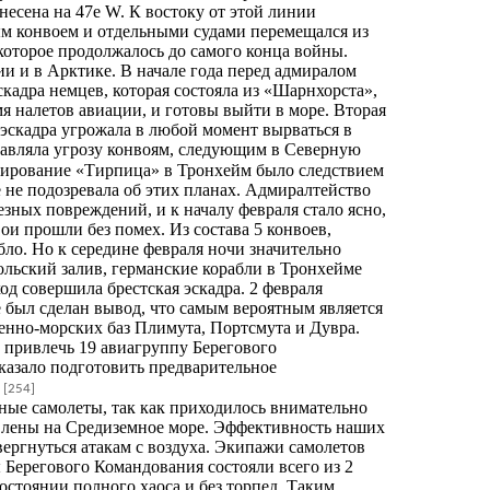
несена на 47е W. К востоку от этой линии
ым конвоем и отдельными судами перемещался из
 которое продолжалось до самого конца войны.
и и в Арктике. В начале года перед адмиралом
адра немцев, которая состояла из «Шарнхорста»,
я налетов авиации, и готовы выйти в море. Вторая
эскадра угрожала в любой момент вырваться в
ставляла угрозу конвоям, следующим в Северную
азирование «Тирпица» в Тронхейм было следствием
е не подозревала об этих планах. Адмиралтейство
зных повреждений, и к началу февраля стало ясно,
ои прошли без помех. Из состава 5 конвоев,
бло. Но к середине февраля ночи значительно
ольский залив, германские корабли в Тронхейме
од совершила брестская эскадра. 2 февраля
 был сделан вывод, что самым вероятным является
енно-морских баз Плимута, Портсмута и Дувра.
е привлечь 19 авиагруппу Берегового
казало подготовить предварительное
.
[254]
ные самолеты, так как приходилось внимательно
влены на Средиземное море. Эффективность наших
ергнуться атакам с воздуха. Экипажи самолетов
Берегового Командования состояли всего из 2
остоянии полного хаоса и без торпед. Таким