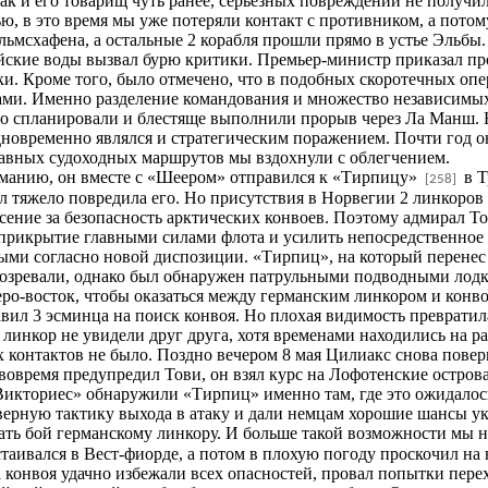
как и его товарищ чуть ранее, серьезных повреждений не получи
тью, в это время мы уже потеряли контакт с противником, а пото
льмсхафена, а остальные 2 корабля прошли прямо в устье Эльбы.
йские воды вызвал бурю критики. Премьер-министр приказал про
ки. Кроме того, было отмечено, что в подобных скоротечных оп
и. Именно разделение командования и множество независимых 
но спланировали и блестяще выполнили прорыв через Ла Манш.
дновременно являлся и стратегическим поражением. Почти год о
лавных судоходных маршрутов мы вздохнули с облегчением.
рманию, он вместе с «Шеером» отправился к «Тирпицу»
в Т
[258]
л тяжело повредила его. Но присутствия в Норвегии 2 линкоро
сение за безопасность арктических конвоев. Поэтому адмирал Т
х прикрытие главными силами флота и усилить непосредственное
ыми согласно новой диспозиции. «Тирпиц», на который перенес
дозревали, однако был обнаружен патрульными подводными лодк
ро-восток, чтобы оказаться между германским линкором и конво
вил 3 эсминца на поиск конвоя. Но плохая видимость превратил
линкор не увидели друг друга, хотя временами находились на р
их контактов не было. Поздно вечером 8 мая Цилиакс снова пов
овремя предупредил Тови, он взял курс на Лофотенские остров
«Викториес» обнаружили «Тирпиц» именно там, где это ожидалос
верную тактику выхода в атаку и дали немцам хорошие шансы ук
ать бой германскому линкору. И больше такой возможности мы н
таивался в Вест-фиорде, а потом в плохую погоду проскочил на
а конвоя удачно избежали всех опасностей, провал попытки пере