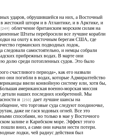
шных ударов, обрушившейся на них, а Восточный
в жестокий шторм и в Атлантике, и в Арктике, и
облегчение британским морским силам на
[249]
оединенные Штаты перебросили все лучшие корабли
одки на охоту к восточным берегам США, где
ичество германских подводных лодок,
а следовали самостоятельно, и немцы собрали
надских прибрежных водах. В марте они
ную долю среди потопленных судов. Это было
ого счастливого периода», как его назвали
но они погибли в водах, которые Адмиралтейство
американцы ввели конвойную систему или, хотя бы,
 Большая американская военно-морская миссия
е детали наших последних изобретений. Мы
пасности и
дает лучшие шансы на
[250]
общение, что торговые суда следуют поодиночке,
там, даже не гася ходовых огней. Все это
ными способами, но только в мае у Восточного
ском заливе и Карибском море. Эффект этого
 пошли вниз, а сами они начали нести потери.
водные лодки, чей радиус действия был