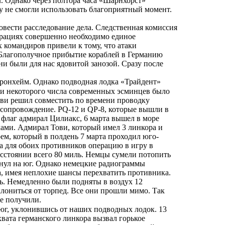
л. Однако через полтора часа «Шарнхорст»
му не смогли использовать благоприятный момент.
вести расследование дела. Следственная комиссия
ерациях совершенно необходимо единое
командиров привели к тому, что атаки
 Благополучное прибытие кораблей в Германию
ни были для нас ядовитой занозой. Сразу после
ронхейм. Однако подводная лодка «Трайдент»
в и некоторого числа современных эсминцев было
ови решил совместить по времени проводку
 сопровождение. PQ-12 и QP-8, которые вышли в
 флаг адмирал Цилиакс, 6 марта вышел в море
ами. Адмирал Тови, который имел 3 линкора и
ем, который в полдень 7 марта проходил юго-
а для обоих противников операцию в игру в
асстоянии всего 80 миль. Немцы сумели потопить
ернул на юг. Однако немецкие радиограммы
а, имея неплохие шансы перехватить противника.
ь. Немедленно были подняты в воздух 12
лониться от торпед. Все они прошли мимо. Так
е получили.
 юг, уклонившись от наших подводных лодок. 13
хвата германского линкора вызвал горькое