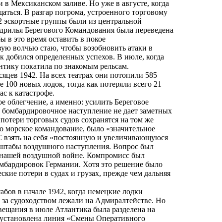
 в Мексиканском заливе. Но уже в августе, когда
аться. В разгар погрома, устроенного торговому
2 эскортные группы были из центральной
дрилья Берегового Командования была переведена
 в это время оставить в покое
вую волчью стаю, чтобы возобновить атаки в
 добился определенных успехов. В июле, когда
антику покатила по знакомым рельсам.
яцев 1942. На всех театрах они потопили 585
 100 новых лодок, тогда как потеряли всего 21
ас к катастрофе.
е облегчение, а именно: усилить Береговое
 бомбардировочное наступление не дает заметных
 потери торговых судов сохранятся на том же
ло морское командование, было «значительное
 взять на себя «постоянную и увеличивающуюся
сштабы воздушного наступления. Вопрос был
в нашей воздушной войне. Компромисс был
мбардировок Германии. Хотя это решение было
кие потери в судах и грузах, прежде чем дальняя
ов в начале 1942, когда немецкие лодки
ь за судоходством лежали на Адмиралтействе. Но
вещания в июле Атлантика была разделена на
а установлена линия «Смены Оперативного