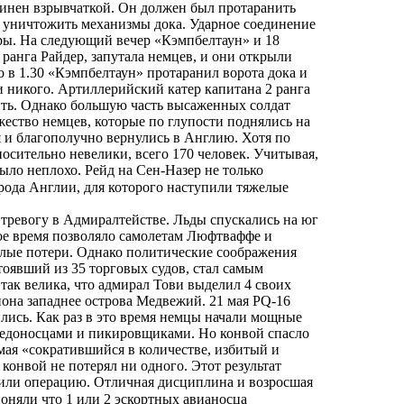
чинен взрывчаткой. Он должен был протаранить
 уничтожить механизмы дока. Ударное соединение
ары. На следующий вечер «Кэмпбелтаун» и 18
ранга Райдер, запутала немцев, и они открыли
 в 1.30 «Кэмпбелтаун» протаранил ворота дока и
и никого. Артиллерийский катер капитана 2 ранга
ить. Однако большую часть высаженных солдат
ество немцев, которые по глупости поднялись на
я и благополучно вернулись в Англию. Хотя по
осительно невелики, всего 170 человек. Учитывая,
ыло неплохо. Рейд на Сен-Назер не только
рода Англии, для которого наступили тяжелые
 тревогу в Адмиралтействе. Льды спускались на юг
лое время позволяло самолетам Люфтваффе и
желые потери. Однако политические соображения
тоявший из 35 торговых судов, стал самым
так велика, что адмирал Тови выделил 4 своих
йона западнее острова Медвежий. 21 мая PQ-16
ились. Как раз в это время немцы начали мощные
педоносцами и пикировщиками. Но конвой спасло
 мая «сократившийся в количестве, избитый и
конвой не потерял ни одного. Этот результат
или операцию. Отличная дисциплина и возросшая
оняли что 1 или 2 эскортных авианосца