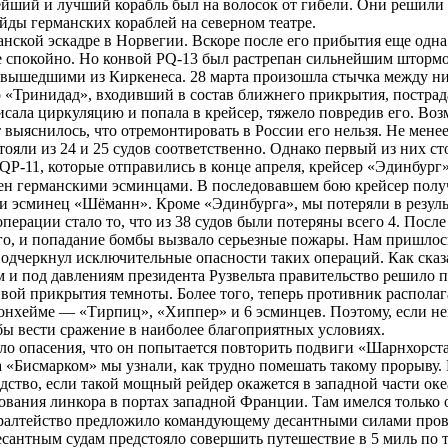
вейший и лучший корабль был на волосок от гибели. Они решили
ейды германских кораблей на северном театре.
нской эскадре в Норвегии. Вскоре после его прибытия еще одна
е спокойно. Но конвой PQ-13 был растрепан сильнейшим шторм
вышедшими из Киркенеса. 28 марта произошла стычка между н
р «Тринидад», входивший в состав ближнего прикрытия, постра
исала циркуляцию и попала в крейсер, тяжело повредив его. Воз
 выяснилось, что отремонтировать в России его нельзя. Не менее
ояли из 24 и 25 судов соответственно. Однако первый из них с
QP-11, которые отправились в конце апреля, крейсер «Эдинбур
ен германскими эсминцами. В последовавшем бою крейсер получ
и эсминец «Шёманн». Кроме «Эдинбурга», мы потеряли в результ
ации стало то, что из 38 судов были потеряны всего 4. После
о, и попадание бомбы вызвало серьезные пожары. Нам пришлось 
подчеркнул исключительные опасности таких операций. Как ска
и под давлениям президента Рузвельта правительство решило пр
ой прикрытия темноты. Более того, теперь противник распола
ронхейме — «Тирпиц», «Хиппер» и 6 эсминцев. Поэтому, если не
обы вести сражение в наиболее благоприятных условиях.
о опасения, что он попытается повторить подвиги «Шарнхорста
за «Бисмарком» мы узнали, как трудно помешать такому прорыву.
одство, если такой мощный рейдер окажется в западной части о
вания линкора в портах западной Франции. Там имелся только 
алтейство предложило командующему десантными силами провест
сантным судам предстояло совершить путешествие в 5 миль по 