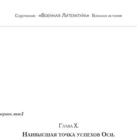
«Военная Литература»
Содержание
Военная история
перию», том 2
Глава X.
Наивысшая точка успехов Оси.