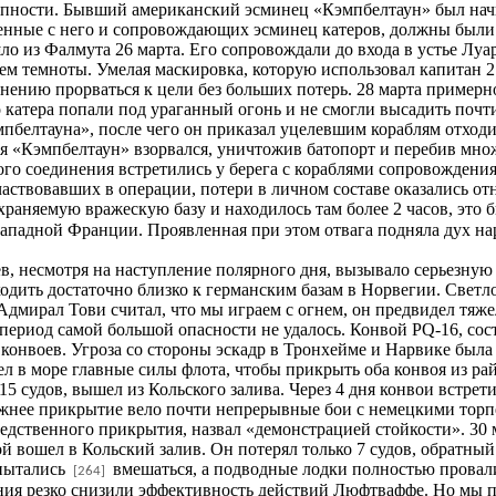
езапности. Бывший американский эсминец «Кэмпбелтаун» был на
енные с него и сопровождающих эсминец катеров, должны были
шло из Фалмута 26 марта. Его сопровождали до входа в устье Лу
ем темноты. Умелая маскировка, которую использовал капитан 2 
нению прорваться к цели без больших потерь. 28 марта примерно
о катера попали под ураганный огонь и не смогли высадить почт
мпбелтауна», после чего он приказал уцелевшим кораблям отход
я «Кэмпбелтаун» взорвался, уничтожив батопорт и перебив множ
ного соединения встретились у берега с кораблями сопровождени
аствовавших в операции, потери в личном составе оказались отн
раняемую вражескую базу и находилось там более 2 часов, это б
ападной Франции. Проявленная при этом отвага подняла дух на
, несмотря на наступление полярного дня, вызывало серьезную
ходить достаточно близко к германским базам в Норвегии. Свет
 Адмирал Тови считал, что мы играем с огнем, он предвидел тя
 период самой большой опасности не удалось. Конвой PQ-16, сос
конвоев. Угроза со стороны эскадр в Тронхейме и Нарвике была 
л в море главные силы флота, чтобы прикрыть оба конвоя из ра
15 судов, вышел из Кольского залива. Через 4 дня конвои встрет
ижнее прикрытие вело почти непрерывные бои с немецкими тор
средственного прикрытия, назвал «демонстрацией стойкости». 30
 вошел в Кольский залив. Он потерял только 7 судов, обратный 
опытались
вмешаться, а подводные лодки полностью провал
[264]
ния резко снизили эффективность действий Люфтваффе. Но мы п