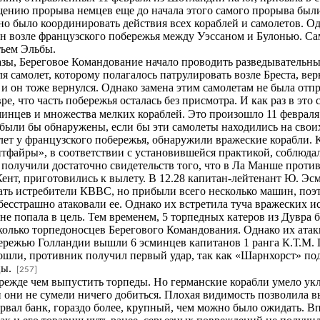
щению прорыва немцев еще до начала этого самого прорыва были
но было координировать действия всех кораблей и самолетов. О
н возле французского побережья между Уэссаном и Булонью. С
тьем Эльбы.
зы, Береговое Командование начало проводить разведывательны
я самолет, которому полагалось патрулировать возле Бреста, ве
 и он тоже вернулся. Однако замена этим самолетам не была отп
е, что часть побережья осталась без присмотра. И как раз в эт
инцев и множества мелких кораблей. Это произошло 11 февраля 
были бы обнаружены, если бы эти самолеты находились на своих 
т у французского побережья, обнаружили вражеские корабли. К
тфайры», в соответствии с установившейся практикой, соблюда
 получили достаточно свидетельств того, что в Ла Манше против
т, приготовились к вылету. В 12.28 капитан-лейтенант Ю. Эсмо
ь истребители КВВС, но прибыли всего несколько машин, поэто
сстрашно атаковали ее. Однако их встретила туча вражеских ис
е попала в цель. Тем временем, 5 торпедных катеров из Дувра 
колько торпедоносцев Берегового Командования. Однако их ата
бережью Голландии вышли 6 эсминцев капитанов 1 ранга К.Т.М.
одошли, противник получил первый удар, так как «Шарнхорст» по
цы.
[257]
режде чем выпустить торпеды. Но германские корабли умело укл
они не сумели ничего добиться. Плохая видимость позволила вы
орвал банк, гораздо более, крупный, чем можно было ожидать. В