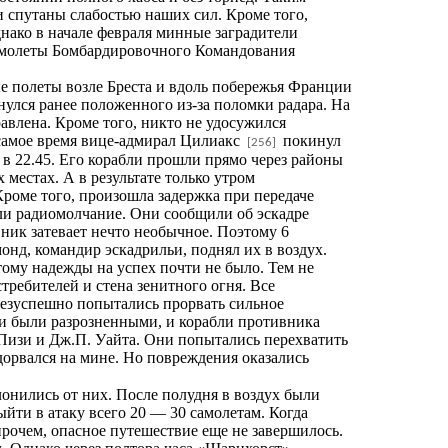
 спутаны слабостью наших сил. Кроме того,
днако в начале февраля минные заградители
амолеты Бомбардировочного Командования
е полеты возле Бреста и вдоль побережья Франции
рнулся ранее положенного из-за поломки радара. На
равлена. Кроме того, никто не удосужился
о самое время вице-адмирал Цилиакс
покинул
[256]
в 22.45. Его корабли прошли прямо через районы
местах. А в результате только утром
роме того, произошла задержка при передаче
ли радиомолчание. Они сообщили об эскадре
ник затевает нечто необычное. Поэтому 6
нд, командир эскадрильи, поднял их в воздух.
му надежды на успех почти не было. Тем не
требителей и стена зенитного огня. Все
безуспешно попытались прорвать сильное
ки были разрозненными, и корабли противника
 Пизи и Дж.П. Уайта. Они попытались перехватить
дорвался на мине. Но повреждения оказались
онились от них. После полудня в воздух были
йти в атаку всего 20 — 30 самолетам. Когда
прочем, опасное путешествие еще не завершилось.