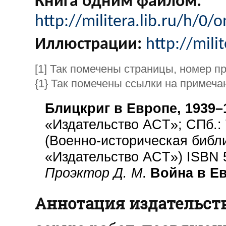
Книга одним файлом:
http://militera.lib.ru/h/0
Иллюстрации:
http://mili
[1] Так помечены страницы, номер п
{1} Так помечены ссылки на примеча
Блицкриг в Европе, 1939–
«Издательство ACT»; СПб.: T
(Военно-историческая библ
«Издательство ACT») ISBN 5
Проэктор Д. М
.
Война в Е
Аннотация издательств