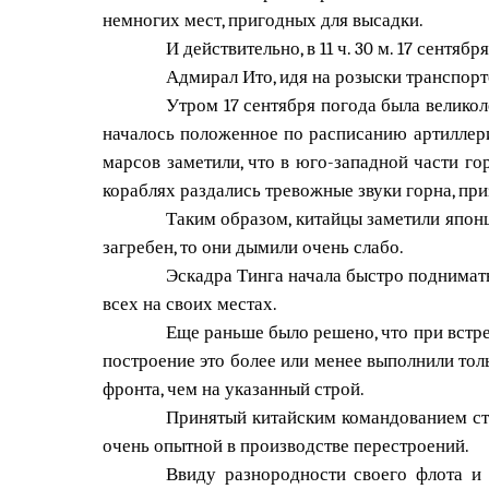
немногих мест, пригодных для высадки.
И действительно, в 11 ч. 30 м. 17 сент
Адмирал Ито, идя на розыски транспорто
Утром 17 сентября погода была великол
началось положенное по расписанию артиллери
марсов заметили, что в юго-западной части го
кораблях раздались тревожные звуки горна, пр
Таким образом, китайцы заметили японце
загребен, то они дымили очень слабо.
Эскадра Тинга начала быстро поднимать
всех на своих местах.
Еще раньше было решено, что при встр
построение это более или менее выполнили тол
фронта, чем на указанный строй.
Принятый китайским командованием стр
очень опытной в производстве перестроений.
Ввиду разнородности своего флота и 