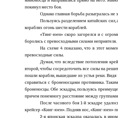
покинул место боя.
Однако главная борьба разыгралась не з
Пользуясь разделением китайских сил,
кораблях огонь шести кораблей.
«Тинг-юен» скоро загорелся и с огром
боролись с превосходными силами неприятеля.
На схеме 4 показано, что в этот моме
превосходные силы.
Думая, что вследствие потопления кре
второй, чтобы сосредоточить все силы на реши
пошли корабли, вышедшие из устья реки. Видя 
справиться с броненосцами противника. Таким 
броненосцы. Обе эскадры, пользуясь преимущес
причем понемногу расстояние между группами 
После часового боя 1-й эскадре удало
крейсер «Кинг-юен». Подняв нос, «Кинг-юен» п
2-я японская эскадра оказалась в ино