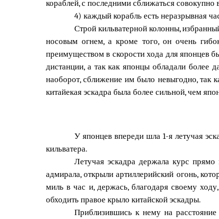
кораблей, с последними сближаться совокупно 
4) каждый корабль есть неразрывная ча
Строй кильватерной колонны, избранны
носовым огнем, а кроме того, он очень гибо
преимуществом в скорости хода для японцев бы
дистанции, а так как японцы обладали более 
наоборот, сближение им было невыгодно, так к
китайекая эскадра была более сильной, чем япо
У японцев впереди шла 1-я летучая эска
кильватера.
Летучая эскадра держала курс прямо н
адмирала, открыли артиллерийский огонь, кото
миль в час и, держась, благодаря своему ходу
обходить правое крыло китайской эскадры.
Приблизившись к нему на расстояние 