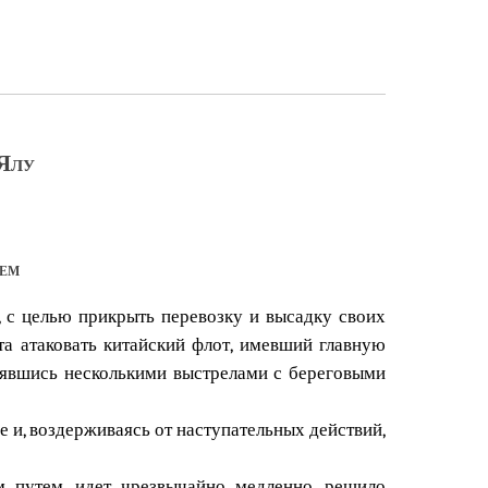
 Ялу
ием
, с целью прикрыть перевозку и высадку своих
та атаковать китайский флот, имевший главную
вшись несколькими выстрелами с береговыми
е и, воздерживаясь от наступательных действий,
м путем, идет чрезвычайно медленно, решило