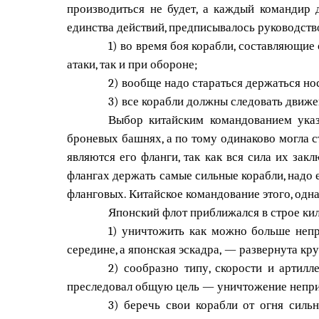
производиться не будет, а каждый командир 
единства действий, предписывалось руководс
1) во время боя корабли, составляющие
атаки, так и при обороне;
2) вообще надо стараться держаться но
3) все корабли должны следовать движ
Выбор китайским командованием указ
броневых башнях, а по тому одинаково могла ст
являются его фланги, так как вся сила их зак
флангах держать самые сильные корабли, надо е
фланговых. Китайское командование этого, однак
Японский флот приближался в строе ки
1) уничтожить как можно больше непри
середине, а японская эскадра, — развернута кру
2) сообразно типу, скорости и артил
преследовал общую цель — уничтожение неприят
3) беречь свои корабли от огня силь