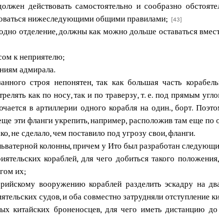
должен действовать самостоятельно и сообразно обстоятел
твоваться нижеследующими общими правилами;
[43]
 одно отделение, должны как можно дольше оставаться вмест
сом к неприятелю;
ениям адмирала.
анного строя непонятен, так как большая часть корабел
релять как по носу, так и по траверзу, т. е. под прямым угл
лючается в артиллерии одного корабля на один., борт. Поэ
ще эти фланги укрепить, например, расположив там еще по 
о, не сделало, чем поставило под угрозу свои, фланги.
льватерной колонны, причем у Ито был разработан следующи
ятельских кораблей, для чего добиться такого положения
гом их;
лерийскому вооружению кораблей разделить эскадру на дв
ельских судов, и оба совместно затрудняли отступление ки
ных китайских броненосцев, для чего иметь дистанцию д