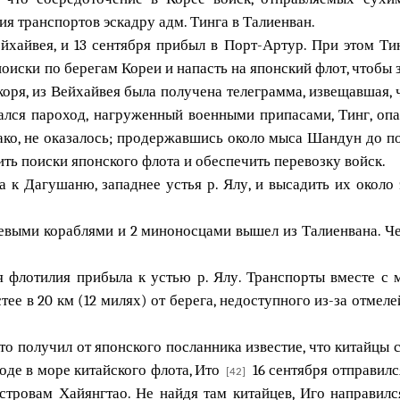
я транспортов эскадру адм. Тинга в Талиенван.
хайвея, и 13 сентября прибыл в Порт-Артур. При этом Тин
оиски по берегам Кореи и напасть на японский флот, чтобы 
якоря, из Вейхайвея была получена телеграмма, извещавшая,
ался пароход, нагруженный военными припасами, Тинг, опа
ко, не оказалось; продержавшись около мыса Шандун до пол
ть поиски японского флота и обеспечить перевозку войск.
 к Дагушаню, западнее устья р. Ялу, и высадить их около 
боевыми кораблями и 2 миноносцами вышел из Талиенвана. Че
кая флотилия прибыла к устью р. Ялу. Транспорты вместе с
ее в 20 км (12 милях) от берега, недоступного из-за отмел
Ито получил от японского посланника известие, что китайцы
оде в море китайского флота, Ито
16 сентября отправилс
[42]
тровам Хайянгтао. Не найдя там китайцев, Иго направился 