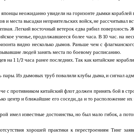
ября японцы неожиданно увидели на горизонте дымки кораблей
в и места высадки неприятельских войск, не рассчитывал вс
епная. Легкий восточный ветерок едва рябил поверхность Же
йское ученье, продолжавшееся более часа. В 10 час. на не
ризонта видно несколько дымов. Раньше чем с флагманского
изывавшие людей занять места по боевому расписанию.
в на 1 1/2 часа ранее последних. Так как китайские корабли
 пары. Из дымовых труб повалили клубы дыма, и сигнал адм
ече с противником китайский флот должен принять бой в ст
ько центр и ближайшие его соседи, да и то расположение 
ой имел известные достоинства, но был мало гибок, а пот
отсутствия хорошей практики к перестроениям Тинг заявил