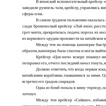
В японский вспомогательный крейсер «
заводили румпель-тали, крейсер, управляясь ви
сферы огня.
В самом трудном положении оказалась ка
сзади броненосный крейсер «Лай-юен», рассто
грот-мачта, прекратилась подача пороха из но
из кормового орудия произвести на китайском 
Между тем на помощь канонерке быстро
образом, канонерка была спасена и могла выйти 
Крейсер «Цзи-юен» вскоре покинул ме
потаранил его, отчего последний начал тонуть, 
Должно отметить, что когда первая эска
китайскими кораблями, гнавшимися за ними. Од
встретил его градом снарядов.
Одна из бомб попала в мину-торпеду, н
затонул.
Между тем крейсер «Сайкио», избавив
миноносца и направились прямо на него. Минон