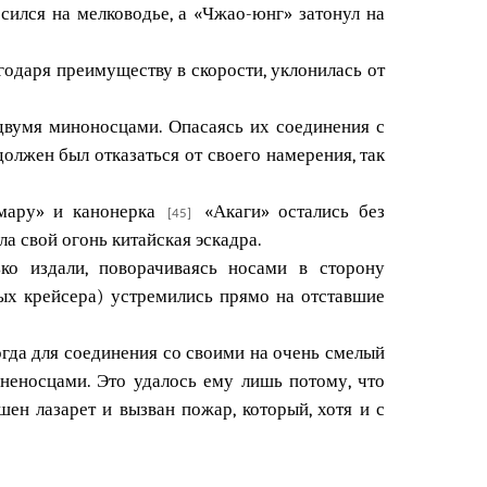
осился на мелководье, а «Чжао-юнг» затонул на
годаря преимуществу в скорости, уклонилась от
двумя миноносцами. Опасаясь их соединения с
должен был отказаться от своего намерения, так
о-мару» и канонерка
«Акаги» остались без
[45]
ла свой огонь китайская эскадра.
ко издали, поворачиваясь носами в сторону
ых крейсера) устремились прямо на отставшие
огда для соединения со своими на очень смелый
неносцами. Это удалось ему лишь потому, что
ен лазарет и вызван пожар, который, хотя и с