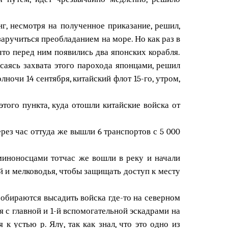
г, несмотря на полученное приказание, решил,
заручиться преобладанием на море. Но как раз в
 что перед ним появились два японских корабля.
саясь захвата этого парохода японцами, решил
ночи 14 сентября, китайский флот 15-го, утром,
этого пункта, куда отошли китайские войска от
рез час оттуда же вышли 6 транспортов с 5 000
 миноносцами тотчас же вошли в реку и начали
ей и мелководья, чтобы защищать доступ к месту
 собираются высадить войска где-то на северном
я с главной и 1-й вспомогательной эскадрами на
к устью р. Ялу, так как знал, что это одно из