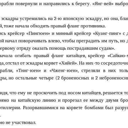
орабли повернули и направились к берегу. «Янг-вей» выбр
 эскадры устремились на 2-ю японскую эскадру, но она, бла
рой, тоже начала обходить правый фланг противника.
лись крейсер «Пингюен» и минный крейсер «Куанг-пинг» с 
й начал поворачивать влево, чтобы преградить им путь, но 
«Первому отряду оказать помощь пострадавшим судам».
 начала огибать правый фланг китайцев, крейсер «Сайки
да, отстал от эскадры корвет «Хийей». На них-то сосредоточи
рабли, «Тннг-юен» и «Чженг-юен», стреляли в них толь
ры, но остальные четыре (2 броненосных и 2 неброненосн
идя, что ему не проскочить под носом китайцев, решается т
прямо на китайскую линию и прорезал ее между двумя бро
ртиллерии. Разорвавшимися на корвете бомбами был разруш
.
ою не участвовал.