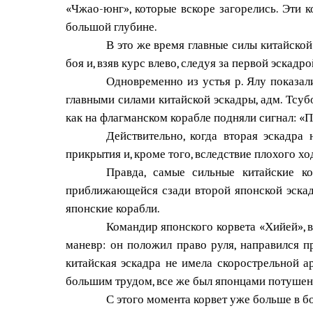
«Чжао-юнг», которые вскоре загорелись. Эти к
большой глубине.
В это же время главные силы китайской
боя и, взяв курс влево, следуя за первой эскад
Одновременно из устья р. Ялу показа
главными силами китайской эскадры, адм. Тсубо
как на флагманском корабле подняли сигнал: 
Действительно, когда вторая эскадра
прикрытия и, кроме того, вследствие плохого хо
Правда, самые сильные китайские ко
приближающейся сзади второй японской эскад
японские корабли.
Командир японского корвета «Хийей», в
маневр: он положил право руля, направился 
китайская эскадра не имела скорострельной а
большим трудом, все же был японцами потушен
С этого момента корвет уже больше в б