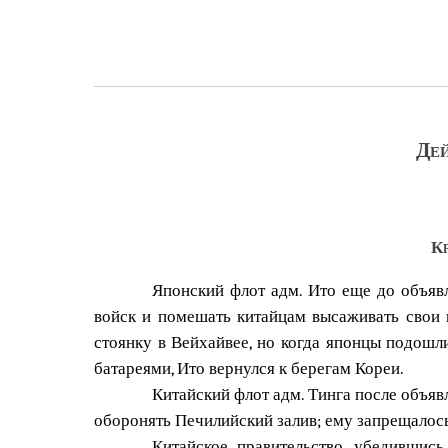
Дей
Кр
Японский флот адм. Ито еще до объявл
войск и помешать китайцам высаживать свои в
стоянку в Вейхайвее, но когда японцы подошли 
батареями, Ито вернулся к берегам Кореи.
Китайский флот адм. Тинга после объявл
оборонять Печилийский залив; ему запрещалось
Китайское правительство, убедившись