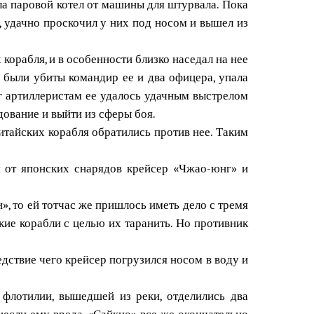
а паровой котел от машины для штурвала. Пока
у, удачно проскочил у них под носом и вышел из
корабля, и в особенности близко наседал на нее
 были убиты командир ее и два офицера, упала
уг артиллеристам ее удалось удачным выстрелом
дование и выйти из сферы боя.
итайских корабля обратились против нее. Таким
я от японских снарядов крейсер «Чжао-юнг» и
», то ей тотчас же пришлось иметь дело с тремя
кие корабли с целью их таранить. Но противник
едствие чего крейсер погрузился носом в воду и
 флотилии, вышедшей из реки, отделились два
несли ему вреда, «Сайкио» все же окончательно