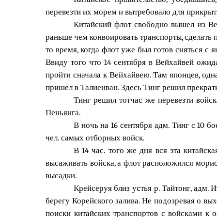
перевезти их морем и вытребовало для прикрыти
Китайский флот свободно вышел из Вей
раньше чем конвоировать транспорты, сделать п
то время, когда флот уже был готов сняться с 
Ввиду того что 14 сентября в Вейхайвей ожид
пройти сначала к Вейхайвею. Там японцев, одна
пришел в Талиенван. Здесь Тинг решил прекрати
Тинг решил тотчас же перевезти войска
Пеньянга.
В ночь на 16 сентября адм. Тинг с 10 
чел. самых отборных войск.
В 14 час. того же дня вся эта китайс
высаживать войска, а флот расположился морист
высадки.
Крейсеруя близ устья р. Тайтонг, адм. 
берегу Корейского залива. Не подозревая о вых
поиски китайских транспортов с войсками к ос