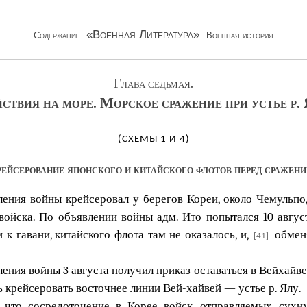
«Военная Литература»
Содержание
Военная история
Глава седьмая.
ствия на море. Морское сражение при устье р.
(СХЕМЫ 1 И 4)
ейсерование японского и китайского флотов перед сражен
ения войны крейсеровал у берегов Кореи, около Чемульпо
ойска. По объявлении войны адм. Ито попытался 10 авгус
к гавани, китайского флота там не оказалось, и,
обменя
[41]
ения войны 3 августа получил приказ оставаться в Вейхайве
 крейсеровать восточнее линии Вей-хайвей — устье р. Ялу.
, что сосредоточение в Корее войск, отправляемых сухи