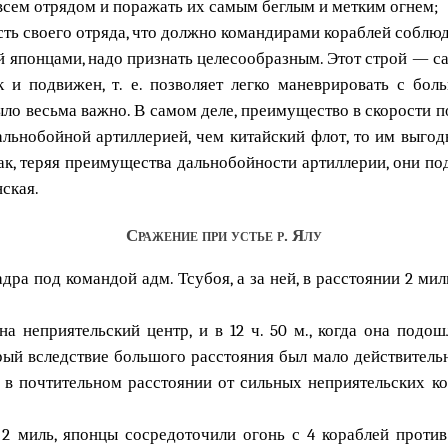
всем отрядом и поражать их самым беглым и метким огнем;
сть своего отряда, что должно командирами кораблей соблюд
й японцами, надо признать целесообразным. Этот строй — с
к и подвижен, т. е. позволяет легко маневрировать с бо
ло весьма важно. В самом деле, преимущество в скорости п
дальнобойной артиллерией, чем китайский флот, то им выго
ак, теряя преимущества дальнобойности артиллерии, они по
нская.
Сражение при устье р. Ялу
дра под командой адм. Тсубоя, а за ней, в расстоянии 2 мил
а неприятельский центр, и в 12 ч. 50 м., когда она подош
рый вследствие большого расстояния был мало действительн
, в почтительном расстоянии от сильных неприятельских ко
2 миль, японцы сосредоточили огонь с 4 кораблей против