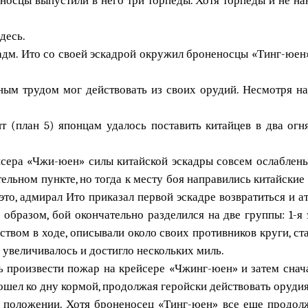
десь.
 адм. Ито со своей эскадрой окружил броненосцы «Тинг-юен
ным трудом мог действовать из своих орудий. Несмотря на 
нт (план 5) японцам удалось поставить китайцев в два огн
йсера «Чжи-юен» силы китайской эскадры совсем ослаблены,
тельном пункте, но тогда к месту боя направились китайски
это, адмирал Ито приказал первой эскадре возвратиться и 
образом, бой окончательно разделился на две группы: 1-я 
твом в ходе, описывали около своих противников круги, с
увеличивалось и достигло нескольких миль.
сь произвести пожар на крейсере «Чжинг-юен» и затем снач
ошел ко дну кормой, продолжая геройски действовать оруди
м положении. Хотя броненосец «Тинг-юен» все еще продол