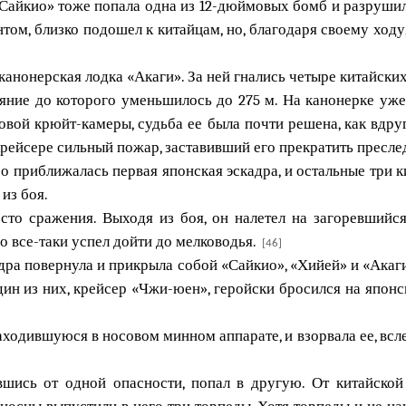
Сайкио» тоже попала одна из 12-дюймовых бомб и разрушил
нтом, близко подошел к китайцам, но, благодаря своему ход
нонерская лодка «Акаги». За ней гнались четыре китайских 
яние до которого уменьшилось до 275 м. На канонерке уже
совой крюйт-камеры, судьба ее была почти решена, как вдр
крейсере сильный пожар, заставивший его прекратить пресле
 приближалась первая японская эскадра, и остальные три к
из боя.
сто сражения. Выходя из боя, он налетел на загоревшийс
но все-таки успел дойти до мелководья.
[46]
дра повернула и прикрыла собой «Сайкио», «Хийей» и «Акаги
ин из них, крейсер «Чжи-юен», геройски бросился на японс
аходившуюся в носовом минном аппарате, и взорвала ее, всл
шись от одной опасности, попал в другую. От китайской
осцы выпустили в него три торпеды. Хотя торпеды и не на