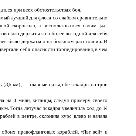
аться при всех обстоятельствах боя.
амый лучший для флота со слабым сравнительно
льшой скоростью, а воспользоваться своим
[44]
озволяло держаться на более выгодной для себя
днее было держаться на большом расстоянии. И
двергали себя опасности торпедирования, в чем
ь (3,5 км), — главные силы, обе эскадры в строе
ла на 3 мили, китайцы, следуя примеру своего
ым. Тогда летучая эскадра увеличила ход до 14
раблей в центре, склонила курс влево и начала
 обоих правофланговых кораблей, «Явг-вей» и