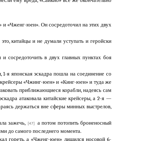
» и «Чженг-юен». Он сосредоточил на этих двух
это, китайцы и не думали уступать и геройски
я и сосредоточить в двух главных пунктах боя
 1-я японская эскадра пошла на соединение со
е крейсеры «Чжинг-юен» и «Кинг-юен» и туда же
атаковать приближающиеся корабли, надеясь сам
эскадра атаковала китайские крейсеры, а 2-я —
тараясь держаться вне сферы минных выстрелов,
ала зажечь,
а потом потопить броненосный
[47]
ями до самого последнего момента.
жал гореть, а «Чженг-юен» лишился носовой 6-