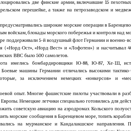
лоцировались две финские армии, включавшие 15 пехотных 
ельском перешейке, а также на петрозаводском и медвеж
 предусматривались широкие морские операции в Баренцев
ным войскам, блокады морского побережья и контроля над 
ере поддерживали 5-й воздушный флот Германии и военно-
я («Норд-Ост», «Норд-Вест» и «Лофотен») и насчитывал 
инских ВВС было 500 самолетов.
та имелись бомбардировщики Ю-88, Ю-87, Хе-111, ист
. Боевые машины Германии отличались высокими тактик
которые, за исключением немецких «юнкерсов» и «мес
оевой опыт. Многие фашистские пилоты участвовали в разб
 Европы. Немецкие летчики специально готовились для дейст
ожить советскую авиацию на аэродромах Кольского полуост
шить морские сообщения в Баренцевом море, топить корабл
ались на мурманское и Кандалакшское направления. П