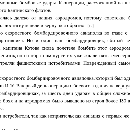
ощные бомбовые удары. К операции, рассчитанной на шес
ого Балтийского флотов.
алась далеко от наших аэродромов, поэтому советские 
ял достигнуть цели и вернуться обратно.
[12]
го скоростного бомбардировочного авиаполка во главе с
противника. Но и один наш бомбардировщик, сбитый зе
а капитана Котова снова полетела бомбить этот аэродром
ениток, но на обратном курсе их уже ждали пять «мессерш
стрелян фашистскими истребителями. Поврежденный само
скоростного бомбардировочного авиаполка, который был оди
а И-16. В первый день операции с боевого задания не вернул
омбардировщиках, за шесть дней ударам в общей сложнос
 боях и на аэродромах было выведено из строя более 130 
ы.
-истребители, так как неприятельская авиация с первых 