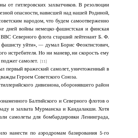
ны от гитлеровских захватчиков. В резолюции
езной опасности, нависшей над нашей Родиной,
 советским народом, что будем самоотверженно
 же дней войны немецко-фашистская и финская
 ВВС Северного флота старший лейтенант Б. Ф.
 фашисту уйти», — думал Борис Феоктистович,
го истребителя. Но ни маневр, ни скорость ему
ю поджег самолет.
[11]
был первый вражеский самолет, уничтоженный в
 дважды Героем Советского Союза.
артиллерийского дивизиона, оборонявшего район
знаменного Балтийского и Северного флотов о
раду и захвата Мурманска и Кандалакши. Хотя
али самолеты для бомбардировки Ленинграда,
ило нанести по аэродромам базирования 5-го