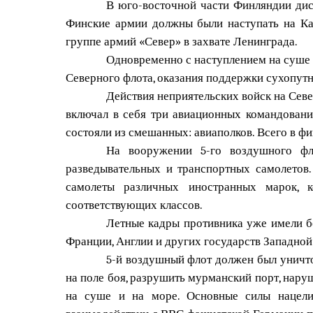
В юго-восточной части Финляндии дис
Финские армии должны были наступать на Кар
группе армий «Север» в захвате Ленинграда.
Одновременно с наступлением на суше
Северного флота, оказания поддержки сухопут
Действия неприятельских войск на Сев
включал в себя три авиационных командовани
состояли из смешанных: авиаполков. Всего в ф
На вооружении 5-го воздушного фло
разведывательных и транспортных самолетов
самолеты различных иностранных марок, 
соответствующих классов.
Летные кадры противника уже имели б
Франции, Англии и других государств Западной
5-й воздушный флот должен был уничт
на поле боя, разрушить мурманский порт, нару
на суше и на море. Основные силы нацелив