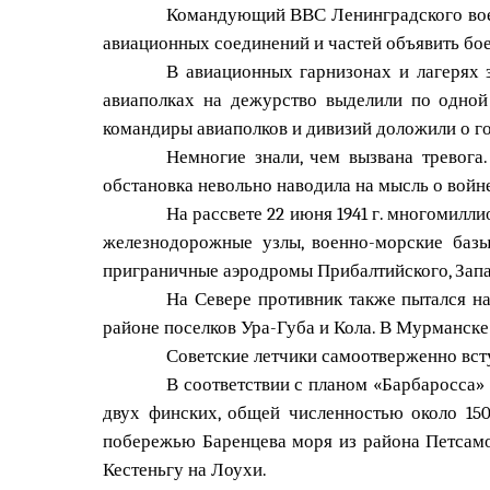
Командующий ВВС Ленинградского военн
авиационных соединений и частей объявить бое
В авиационных гарнизонах и лагерях 
авиаполках на дежурство выделили по одной
командиры авиаполков и дивизий доложили о го
Немногие знали, чем вызвана тревога
обстановка невольно наводила на мысль о войн
На рассвете 22 июня 1941 г. многомил
железнодорожные узлы, военно-морские базы
приграничные аэродромы Прибалтийского, Запад
На Севере противник также пытался н
районе поселков Ура-Губа и Кола. В Мурманске
Советские летчики самоотверженно вст
В соответствии с планом «Барбаросса»
двух финских, общей численностью около 150
побережью Баренцева моря из района Петсамо
Кестеньгу на Лоухи.