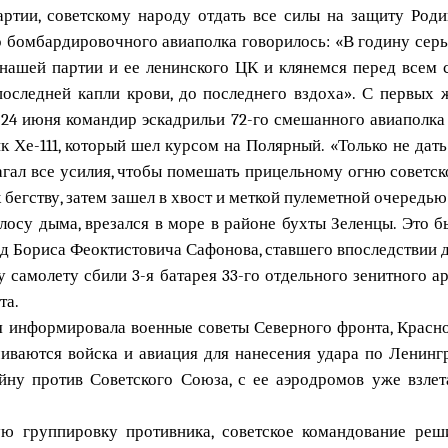
ртии, советскому народу отдать все силы на защиту Роди
о бомбардировочного авиаполка говорилось: «В годину серь
г нашей партии и ее ленинского ЦК и клянемся перед всем
последней капли крови, до последнего вздоха». С первых
 24 июня командир эскадрильи 72-го смешанного авиаполка
Хе-111, который шел курсом на Полярный. «Только не дать
агал все усилия, чтобы помешать прицельному огню советско
 бегству, затем зашел в хвост и меткой пулеметной очередь
лосу дыма, врезался в море в районе бухты Зеленцы. Это 
ед Бориса Феоктистовича Сафонова, ставшего впоследствии
у самолету сбили 3-я батарея 33-го отдельного зенитного 
та.
я информировала военные советы Северного фронта, Красно
чиваются войска и авиация для нанесения удара по Ленинг
йну против Советского Союза, с ее аэродромов уже взлет
ю группировку противника, советское командование реш