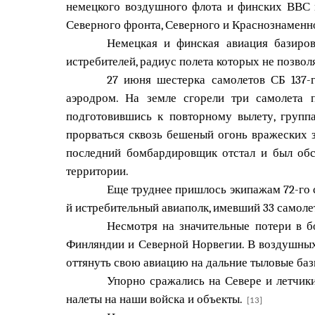
немецкого воздушного флота и финских ВВС м
Северного фронта, Северного и Краснознаменн
Немецкая и финская авиация базиров
истребителей, радиус полета которых не позвол
27 июня шестерка самолетов СБ 137-
аэродром. На земле сгорели три самолета 
подготовившись к повторному вылету, групп
прорваться сквозь бешеный огонь вражеских з
последний бомбардировщик отстал и был об
территории.
Еще труднее пришлось экипажам 72-го 
й истребительный авиаполк, имевший 33 самолет
Несмотря на значительные потери в б
Финляндии и Северной Норвегии. В воздушных
оттянуть свою авиацию на дальние тыловые баз
Упорно сражались на Севере и летчики
налеты на наши войска и объекты.
[13]