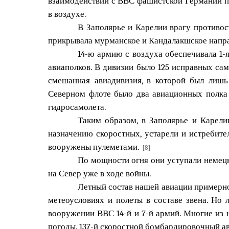
взаимодействии с ВВС фашистской Германии по
в воздухе.
В Заполярье и Карелии врагу противост
прикрывала мурманское и Кандалакшское напра
14-ю армию с воздуха обеспечивала 1-я
авиаполков. В дивизии было 125 исправных сам
смешанная авиадивизия, в которой был лиш
Северном флоте было два авиационных полка и
гидросамолета.
Таким образом, в Заполярье и Карели
назначению скоростных, устарели и истребит
вооружены пулеметами.
[8]
По мощности огня они уступали немецк
на Север уже в ходе войны.
Летный состав нашей авиации примерно
метеоусловиях и полеты в составе звена. Но 
вооружении ВВС 14-й и 7-й армий. Многие из
погоды. 137-й скоростной бомбардировочный ав