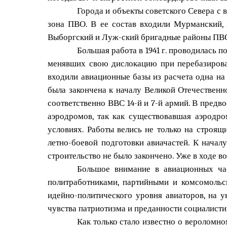
Города и объекты советского Севера с 
зона ПВО. В ее состав входили Мурманский,
Выборгский и Луж-ский бригадные районы ПВ
Большая работа в 1941 г. проводилась 
менявших свою дислокацию при перебазирован
входили авиационные базы из расчета одна на
была закончена к началу Великой Отечественн
соответственно ВВС 14-й и 7-й армий. В предв
аэродромов, так как существовавшая аэродр
условиях. Работы велись не только на строящ
летно-боевой подготовки авиачастей. К нача
строительство не было закончено. Уже в ходе в
Большое внимание в авиационных час
политработниками, партийными и комсомольс
идейно-политического уровня авиаторов, на у
чувства патриотизма и преданности социалисти
Как только стало известно о вероломн