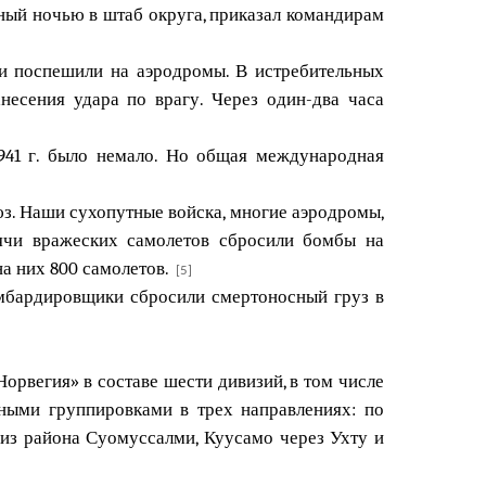
ный ночью в штаб округа, приказал командирам
ки поспешили на аэродромы. В истребительных
есения удара по врагу. Через один-два часа
1941 г. было немало. Но общая международная
юз. Наши сухопутные войска, многие аэродромы,
сячи вражеских самолетов сбросили бомбы на
а них 800 самолетов.
[5]
омбардировщики сбросили смертоносный груз в
орвегия» в составе шести дивизий, в том числе
ьными группировками в трех направлениях: по
из района Суомуссалми, Куусамо через Ухту и