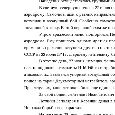
Нападения осуществлялись группами от 
В светлую северную ночь на 27 июня н
аэродрому. Самолеты шли с разных направлений
вступили в воздушный бой. Особенно самоот
товарищей в атаку. В этой неравной схватке он
Утром вражеский налет повторился. Пе
аэродрома. Ему пришлось одному драться про
времени в сражение вступили другие советски
СССР от 22 июля 1941 г. старшему лейтенанту 
В этот же день, 27 июня, немецко-фаш
налета поднялись самолеты И-16 145-го истреб
атаковали их. Завязался упорный воздушный б
пошел на таран. Двухмоторный истребитель вр
Преследуя их, наши летчики сбили еще один вр
За свой подвиг лейтенант Иван Титови
Летчики Заполярья и Карелии, делая в
Но накал борьбы все нарастал.
На рассвете 29 июня перешел в насту