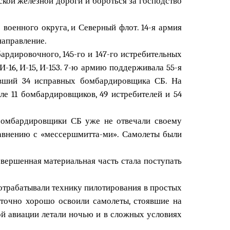
кой железной дороги и бороться за господство
 военного округа, и Северный флот. 14-я армия
направление.
ардировочного, 145-го и 147-го истребительных
-16, И-15, И-153. 7-ю армию поддерживала 55-я
евший 34 исправных бомбардировщика СБ. На
ле 11 бомбардировщиков, 49 истребителей и 54
 Бомбардировщики СБ уже не отвечали своему
равнению с «мессершмитта-ми». Самолеты были
вершенная материальная часть стала поступать
отрабатывали технику пилотирования в простых
таточно хорошо освоили самолеты, стоявшие на
й авиации летали ночью и в сложных условиях