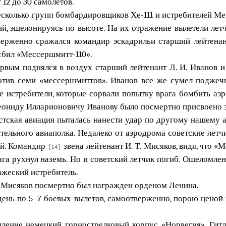
12 до 30 самолетов.
есколько групп бомбардировщиков Хе-111 и истребителей Ме
, эшелонируясь по высоте. На их отражение вылетели летч
верженно сражался командир эскадрильи старший лейтенан
 сбил «Мессершмитт-110».
рвым поднялся в воздух старший лейтенант Л. И. Иванов и 
тив семи «мессершмиттов». Иванов все же сумел поджечь
е истребители, которые сорвали попытку врага бомбить а
Леониду Илларионовичу Иванову было посмертно присвоено 
истская авиация пыталась нанести удар по другому нашему
ительного авиаполка. Недалеко от аэродрома советские лет
ой. Командир
звена лейтенант И. Т. Мисяков, видя, что «
[14]
ага рухнул наземь. Но и советский летчик погиб. Ошеломле
ажеский истребитель.
ч Мисяков посмертно был награжден орденом Ленина.
 день по 5–7 боевых вылетов, самоотверженно, порою ценой
пление немецкий горнострелковый корпус «Норвегия». Гит