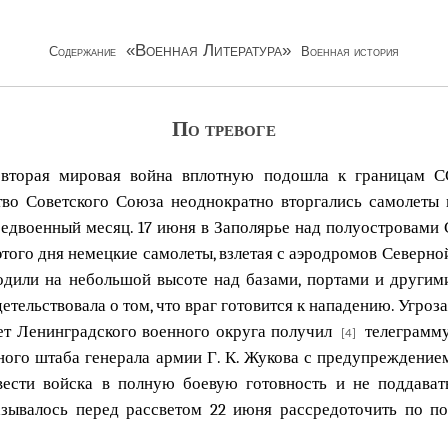
«Военная Литература»
Содержание
Военная история
По тревоге
 вторая мировая война вплотную подошла к границам СС
тво Советского Союза неоднократно вторгались самолеты 
едвоенный месяц. 17 июня в Заполярье над полуостровами 
того дня немецкие самолеты, взлетая с аэродромов Северн
одили на небольшой высоте над базами, портами и други
тельствовала о том, что враг готовится к нападению. Угроз
вет Ленинградского военного округа получил
телеграмму
[4]
ьного штаба генерала армии Г. К. Жукова с предупреждени
вести войска в полную боевую готовность и не поддават
ывалось перед рассветом 22 июня рассредоточить по п