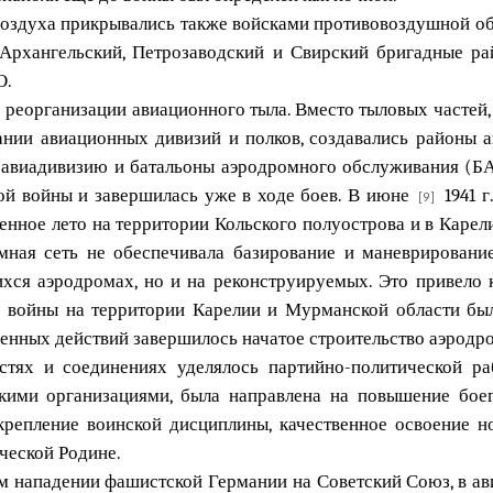
воздуха прикрывались также войсками противовоздушной обо
 Архангельский, Петрозаводский и Свирский бригадные ра
О.
по реорганизации авиационного тыла. Вместо тыловых частей
ии авиационных дивизий и полков, создавались районы а
 авиадивизию и батальоны аэродромного обслуживания (БАО
ой войны и завершилась уже в ходе боев. В июне
1941 г
[9]
оенное лето на территории Кольского полуострова и в Карел
омная сеть не обеспечивала базирование и маневрировани
ихся аэродромах, но и на реконструируемых. Это привело 
лу войны на территории Карелии и Мурманской области был
оенных действий завершилось начатое строительство аэродро
тях и соединениях уделялось партийно-политической ра
кими организациями, была направлена на повышение боег
крепление воинской дисциплины, качественное освоение н
ческой Родине.
ом нападении фашистской Германии на Советский Союз, в а