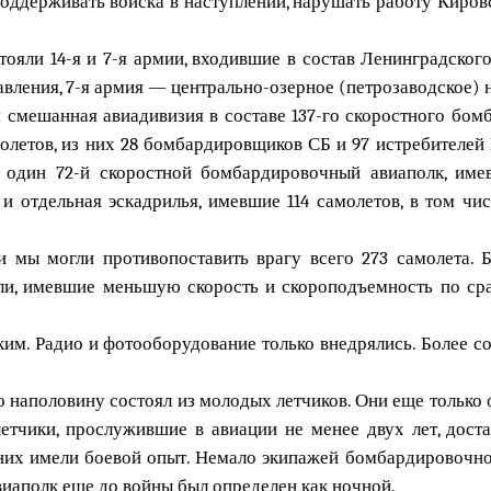
ддерживать войска в наступлении, нарушать работу Кировс
ояли 14-я и 7-я армии, входившие в состав Ленинградского
вления, 7-я армия — центрально-озерное (петрозаводское) 
 смешанная авиадивизия в составе 137-го скоростного бомб
олетов, из них 28 бомбардировщиков СБ и 97 истребителей И
ь один 72-й скоростной бомбардировочный авиаполк, им
 отдельная эскадрилья, имевшие 114 самолетов, в том чис
и мы могли противопоставить врагу всего 273 самолета.
ели, имевшие меньшую скорость и скороподъемность по с
им. Радио и фотооборудование только внедрялись. Более со
 наполовину состоял из молодых летчиков. Они еще только 
летчики, прослужившие в авиации не менее двух лет, дос
 них имели боевой опыт. Немало экипажей бомбардировочно
иаполк еще до войны был определен как ночной.