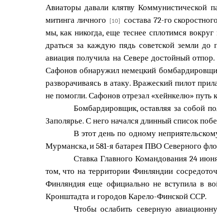
Авиаторы давали клятву Коммунистической па
митинга личного
состава 72-го скоростног
[10]
мы, как никогда, еще теснее сплотимся вокру
драться за каждую пядь советской земли до 
авиация получила на Севере достойный отпор.
Сафонов обнаружил немецкий бомбардировщик 
разворачиваясь в атаку. Вражеский пилот прил
не помогли. Сафонов отрезал «хейнкелю» путь к
Бомбардировщик, оставляя за собой по
Заполярье. С него начался длинный список поб
В этот день по одному неприятельском
Мурманска, и 581-я батарея ПВО Северного фло
Ставка Главного Командования 24 июн
том, что на территории Финляндии сосредото
Финляндия еще официально не вступила в во
Кронштадта и городов Карело-Финской ССР.
Чтобы ослабить северную авиационну