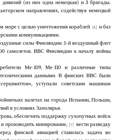
дивизий (из них одна немецкая) и 3 бригады.
ьегорском направлениях, содействуя немецкой
ом море с целью уничтожения кораблей
и баз
[6]
морскими коммуникациями.
воздушные силы Финляндии. 5-й воздушный флот
400 самолетов. ВВС Финляндии к началу войны
ребители Ме-109, Ме-110 и различные типы
о-техническими данными. В финских ВВС были
сершмиттов», уступали советским машинам
ойничьих налетах на города Испании, Польши,
вий в условиях Заполярья.
рова, обеспечить поддержку сухопутных войск
и и производить минирование,
вести разведку
[7]
еред финской авиацией ставилась задача во