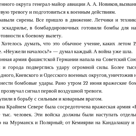
ого округа генерал-майор авиации А. А. Новиков, вызван
вую тревогу и подготовиться к военным действиям.
завыли сирены. Все пришло в движение. Летчики и техни
 эскадрилье, в бомбардировочных готовили бомбы для нан
товности к боевому вылету.
. Хотелось думать, что это обычное учение, каких летом 
е. «Неужели началось?» — думал каждый. А война уже шла.
лионная армия фашистской Германии напала на Советский Со
 и города подверглись удару огромной силы. Более ты
ного, Киевского и Одесского военных округов, уничтожив н
анести бомбовые удары. Рано утром 22 июня вражеские б
 прозвучал сигнал первой воздушной тревоги.
упили в борьбу с сильным и коварным врагом.
 на Крайнем Севере была сосредоточена вражеская армия «Н
 тыс. человек. Эти войска должны были наступать отдел
 на Мурманск и Полярный; от Кемиярви на Кандалакшу и 