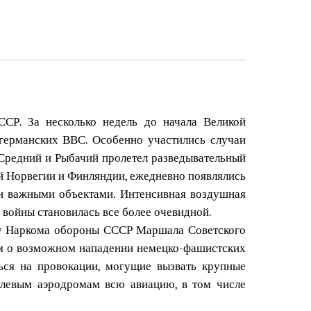
СР. За несколько недель до начала Великой
германских ВВС. Особенно участились случаи
Средний и Рыбачий пролетел разведывательный
ой Норвегии и Финляндии, ежедневно появлялись
ми важными объектами. Интенсивная воздушная
а войны становилась все более очевидной.
 Наркома обороны СССР Маршала Советского
ем о возможном нападении немецко-фашистских
ься на провокации, могущие вызвать крупные
олевым аэродромам всю авиацию, в том числе