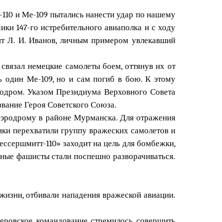
-110 и Ме-109 пытались нанести удар по нашему
ики 147-го истребительного авиаполка и с ходу
т Л. И. Иванов, личным примером увлекавший
связал немецкие самолеты боем, оттянув их от
 один Ме-109, но и сам погиб в бою. К этому
эродром. Указом Президиума Верховного Совета
звание Героя Советского Союза.
 аэродрому в районе Мурманска. Для отражения
чики перехватили группу вражеских самолетов и
Мессершмитт-110» заходит на цель для бомбежки,
нные фашисты стали поспешно разворачиваться.
 жизни, отбивали нападения вражеской авиации.
леровское командование стремилось совершить