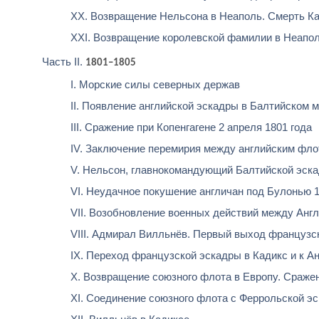
XX. Возвращение Нельсона в Неаполь. Смерть К
XXI. Возвращение королевской фамилии в Неапол
Часть II.
1801–1805
I. Морские силы северных держав
II. Появление английской эскадры в Балтийском м
III. Сражение при Копенгагене 2 апреля 1801 года
IV. Заключение перемирия между английским флот
V. Нельсон, главнокомандующий Балтийской эскад
VI. Неудачное покушение англичан под Булонью 1
VII. Возобновление военных действий между Англ
VIII. Адмирал Вилльнёв. Первый выход французск
IX. Переход французской эскадры в Кадикс и к А
X. Возвращение союзного флота в Европу. Сражен
XI. Соединение союзного флота с Феррольской эс