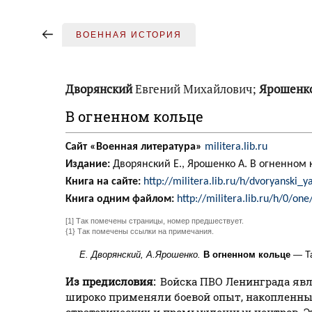
ВОЕННАЯ ИСТОРИЯ
Дворянский
Евгений Михайлович;
Ярошенк
В огненном кольце
Сайт «Военная литература»
militera.lib.ru
Издание:
Дворянский Е., Ярошенко А. В огненном 
Книга на сайте:
http://militera.lib.ru/h/dvoryanski_
Книга одним файлом:
http://militera.lib.ru/h/0/on
[1] Так помечены страницы, номер предшествует.
{1} Так помечены ссылки на примечания.
Е. Дворянский, А.Ярошенко.
В огненном кольце
— Та
Из предисловия:
Войска ПВО Ленинграда явл
широко применяли боевой опыт, накопленны