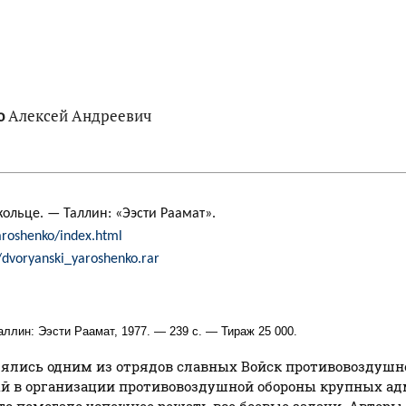
о
Алексей Андреевич
кольце. — Таллин: «Ээсти Раамат».
yaroshenko/index.html
e/dvoryanski_yaroshenko.rar
ллин: Ээсти Раамат, 1977. — 239 с. — Тираж 25 000.
ялись одним из отрядов славных Войск противовоздушн
й в организации противовоздушной обороны крупных ад