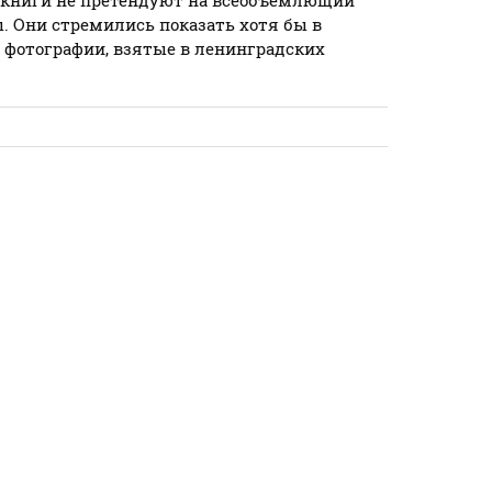
ы книги не претендуют на всеобъемлющий
 Они стремились показать хотя бы в
ы фотографии, взятые в ленинградских