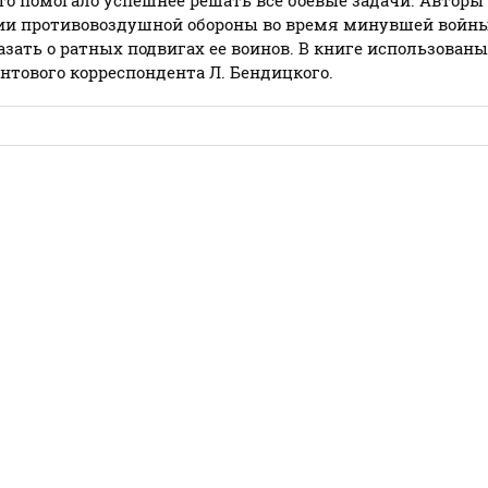
то помогало успешнее решать все боевые задачи. Автор
ии противовоздушной обороны во время минувшей войны.
азать о ратных подвигах ее воинов. В книге использован
онтового корреспондента Л. Бендицкого.