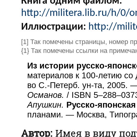
Книга одним файлом:
http://militera.lib.ru/h/0/
Иллюстрации:
http://mili
[1] Так помечены страницы, номер п
{1} Так помечены ссылки на примеча
Из истории русско-японск
материалов к 100-летию со 
во С.-Петерб. ун-та, 2005. 
Османов.
/ ISBN 5–288–037
Апушкин.
Русско-японская 
планами. — Москва, Типогр
Автор:
Имея в виду по