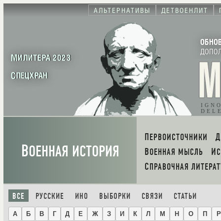
АЛЬТЕРНАТИВЫ
ДЕТВОЕНЛИТ
ОБНО
ДОПО
МИЛИТЕРА 2023
СПЕЦХРАН
IGN
DEL
ПЕРВОИСТОЧНИКИ
В
ОЕННАЯ ИСТОРИЯ
ВОЕННАЯ МЫСЛЬ
И
СПРАВОЧНАЯ ЛИТЕРАТ
ВСЕ
РУССКИЕ
ИНО
ВЫБОРКИ
СВЯЗИ
СТАТЬИ
А
Б
В
Г
Д
Е
Ж
З
И
К
Л
М
Н
О
П
Р