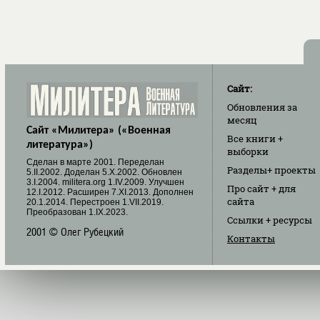
Сайт:
Обновления
за
месяц
Сайт «Милитера» («Военная
Все книги
+
литература»)
выборки
Cделан в марте 2001. Переделан
Разделы
+ проекты
5.II.2002. Доделан 5.X.2002. Обновлен
3.I.2004. militera.org 1.IV.2009. Улучшен
Про сайт
+ для
12.I.2012. Расширен 7.XI.2013. Дополнен
сайта
20.1.2014. Перестроен 1.VII.2019.
Преобразован 1.IX.2023.
Ссылки
+ ресурсы
2001 © Олег Рубецкий
Контакты