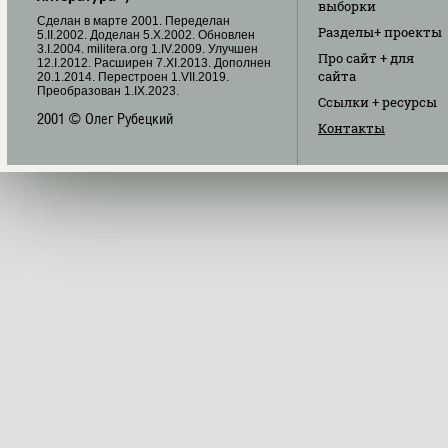
выборки
Cделан в марте 2001. Переделан
Разделы
+ проекты
5.II.2002. Доделан 5.X.2002. Обновлен
3.I.2004. militera.org 1.IV.2009. Улучшен
Про сайт
+ для
12.I.2012. Расширен 7.XI.2013. Дополнен
сайта
20.1.2014. Перестроен 1.VII.2019.
Преобразован 1.IX.2023.
Ссылки
+ ресурсы
2001 © Олег Рубецкий
Контакты