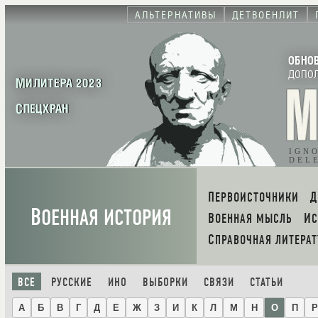
АЛЬТЕРНАТИВЫ
ДЕТВОЕНЛИТ
ОБНО
ДОПО
МИЛИТЕРА 2023
СПЕЦХРАН
IGN
DEL
ПЕРВОИСТОЧНИКИ
В
ОЕННАЯ ИСТОРИЯ
ВОЕННАЯ МЫСЛЬ
И
СПРАВОЧНАЯ ЛИТЕРАТ
ВСЕ
РУССКИЕ
ИНО
ВЫБОРКИ
СВЯЗИ
СТАТЬИ
А
Б
В
Г
Д
Е
Ж
З
И
К
Л
М
Н
О
П
Р