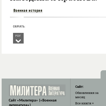
Военная история
PDF
Сайт:
Обновления
за
месяц
Сайт «Милитера» («Военная
Все книги
+
литература»)