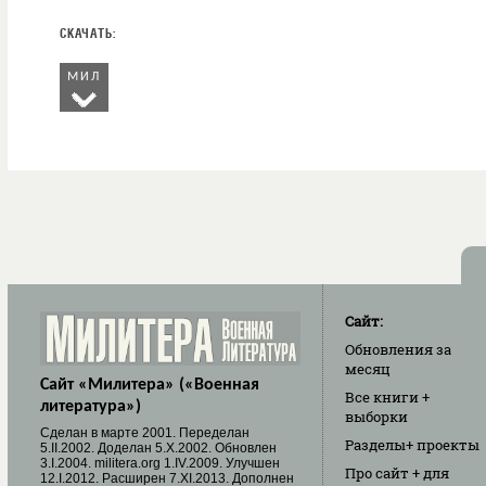
МИЛ
Сайт:
Обновления
за
месяц
Сайт «Милитера» («Военная
Все книги
+
литература»)
выборки
Cделан в марте 2001. Переделан
Разделы
+ проекты
5.II.2002. Доделан 5.X.2002. Обновлен
3.I.2004. militera.org 1.IV.2009. Улучшен
Про сайт
+ для
12.I.2012. Расширен 7.XI.2013. Дополнен