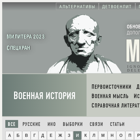
АЛЬТЕРНАТИВЫ
ДЕТВОЕНЛИТ
ОБНО
ДОПО
МИЛИТЕРА 2023
СПЕЦХРАН
IGN
DEL
ПЕРВОИСТОЧНИКИ
В
ОЕННАЯ ИСТОРИЯ
ВОЕННАЯ МЫСЛЬ
И
СПРАВОЧНАЯ ЛИТЕРАТ
ВСЕ
РУССКИЕ
ИНО
ВЫБОРКИ
СВЯЗИ
СТАТЬИ
А
Б
В
Г
Д
Е
Ж
З
И
К
Л
М
Н
О
П
Р