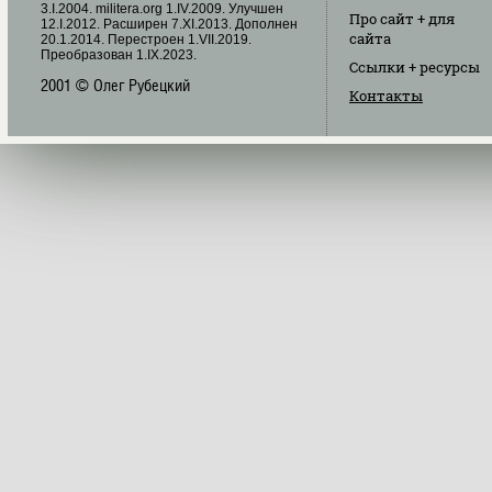
3.I.2004. militera.org 1.IV.2009. Улучшен
Про сайт
+ для
12.I.2012. Расширен 7.XI.2013. Дополнен
сайта
20.1.2014. Перестроен 1.VII.2019.
Преобразован 1.IX.2023.
Ссылки
+ ресурсы
2001 © Олег Рубецкий
Контакты