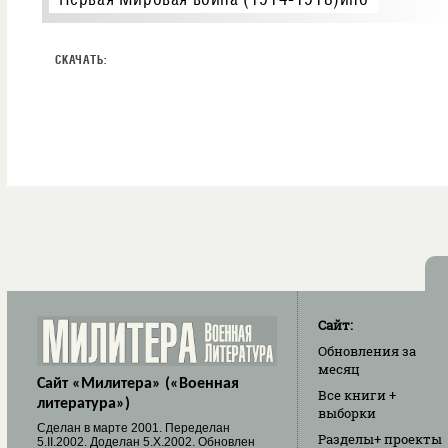
Сайт:
Обновления
за
месяц
Сайт «Милитера» («Военная
Все книги
+
литература»)
выборки
Cделан в марте 2001. Переделан
Разделы
+ проекты
5.II.2002. Доделан 5.X.2002. Обновлен