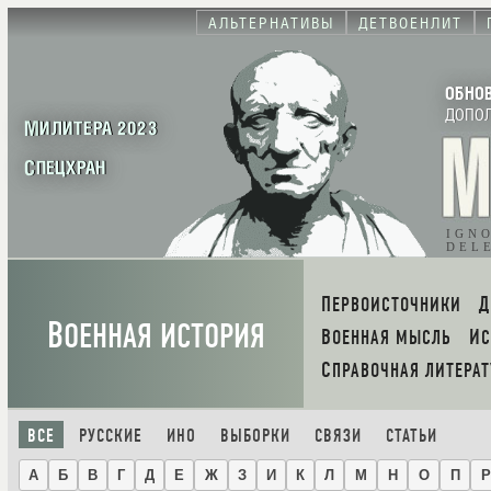
АЛЬТЕРНАТИВЫ
ДЕТВОЕНЛИТ
ОБНО
ДОПО
МИЛИТЕРА 2023
СПЕЦХРАН
IGN
DEL
ПЕРВОИСТОЧНИКИ
В
ОЕННАЯ ИСТОРИЯ
ВОЕННАЯ МЫСЛЬ
И
СПРАВОЧНАЯ ЛИТЕРАТ
ВСЕ
РУССКИЕ
ИНО
ВЫБОРКИ
СВЯЗИ
СТАТЬИ
А
Б
В
Г
Д
Е
Ж
З
И
К
Л
М
Н
О
П
Р