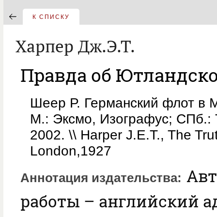
К СПИСКУ
Харпер Дж.Э.Т.
Правда об Ютландско
Шеер Р. Германский флот в 
М.: Эксмо, Изографус; СПб.: T
2002. \\ Harper J.E.T., The Tru
London,1927
Авт
Аннотация издательства
работы – английский а