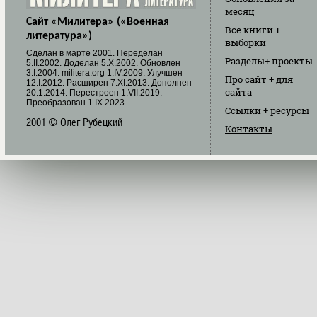
месяц
Сайт «Милитера» («Военная
Все книги
+
литература»)
выборки
Cделан в марте 2001. Переделан
Разделы
+ проекты
5.II.2002. Доделан 5.X.2002. Обновлен
3.I.2004. militera.org 1.IV.2009. Улучшен
Про сайт
+ для
12.I.2012. Расширен 7.XI.2013. Дополнен
сайта
20.1.2014. Перестроен 1.VII.2019.
Преобразован 1.IX.2023.
Ссылки
+ ресурсы
2001 © Олег Рубецкий
Контакты