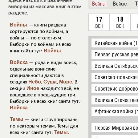
Здесь находятся различные
Войны
Войска
Т
выборки из массива книг в этом
разделе.
17
18
Войны
— книги раздела
ВЕК
ВЕК
сортируются по войнам, а
войны — по столетиям.
Китайская война (
Выборки по войнам из всех
Войны
книг сайта тут:
.
Первая русская ре
Войска
— рода и виды войск,
Великая Октябрьск
отдельные воинские
специальности даются в
Советско-польская
Небо
Суша
Море
секциях
,
,
. В
Советские доброво
Иное
секции
находится всё, не
вошедшее в предыдущие три.
Великая Отечестве
Выборки из всех книг сайта тут:
Войска
.
Афганская война (
Темы
— книги сгруппированы
по некторым темам. Темы для
Первая Мировая во
Темы.
всех книг сайта тут: