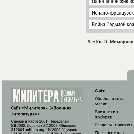
Наполеоновские в
Испано-французск
Война Седьмой коа
Мемориал
Лас Каз Э.
Сайт:
Обновления
за
месяц
Сайт «Милитера» («Военная
Все книги
+
литература»)
выборки
Cделан в марте 2001. Переделан
Разделы
+ проекты
5.II.2002. Доделан 5.X.2002. Обновлен
3.I.2004. militera.org 1.IV.2009. Улучшен
Про сайт
+ для
12.I.2012. Расширен 7.XI.2013. Дополнен