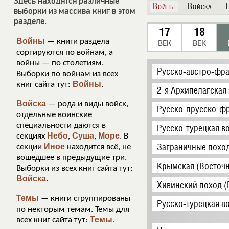
Здесь находятся различные
Войны
Войска
Т
выборки из массива книг в этом
разделе.
17
18
Войны
— книги раздела
ВЕК
ВЕК
сортируются по войнам, а
войны — по столетиям.
Русско-австро-фра
Выборки по войнам из всех
Войны
книг сайта тут:
.
2-я Архипелагская
Войска
— рода и виды войск,
Русско-прусско-фр
отдельные воинские
специальности даются в
Русско-турецкая в
Небо
Суша
Море
секциях
,
,
. В
Заграничные поход
Иное
секции
находится всё, не
вошедшее в предыдущие три.
Крымская (Восточн
Выборки из всех книг сайта тут:
Войска
.
Хивинский поход (
Темы
— книги сгруппированы
Русско-турецкая в
по некторым темам. Темы для
Темы.
всех книг сайта тут: