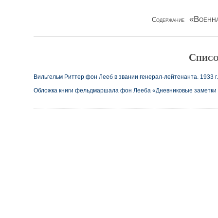
«Военна
Содержание
Списо
Вильгельм Риттер фон Лееб в звании генерал-лейтенанта. 1933 г.
Обложка книги фельдмаршала фон Лееба «Дневниковые заметки и о