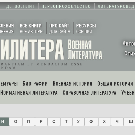
ДЕТВОЕНЛИТ
ПЕРВОПРОХОДЧЕСТВО
ЛИТЕРАТУРОВЕД
ВЛЕНИЯ
ВСЕ КНИГИ
ПРО САЙТ
РЕСУРСЫ
ЛНЕНИЯ
ВСЕ АВТОРЫ
ДЛЯ САЙТА
ССЫЛКИ
А
ВТО
С
ТИ
ORANTIAM ET MENDACIUM ESSE
ENDAM
МЕМУАРЫ
БИОГРАФИИ
ВОЕННАЯ ИСТОРИЯ
ОБЩАЯ ИСТОРИЯ
НОРМАТИВНАЯ ЛИТЕРАТУРА
СПРАВОЧНАЯ ЛИТЕРАТУРА
УЧЕБ
Н
О
П
Р
С
Т
У
Ф
Х
Ч
Ш