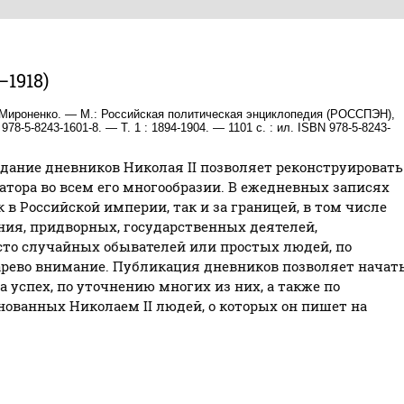
1918)
В. Мироненко. — М.: Российская политическая энциклопедия (РОССПЭН),
8-5-8243-1601-8. — Т. 1 : 1894-1904. — 1101 с. : ил. ISBN 978-5-8243-
дание дневников Николая II позволяет реконструировать
атора во всем его многообразии. В ежедневных записях
в Российской империи, так и за границей, в том числе
ния, придворных, государственных деятелей,
сто случайных обывателей или простых людей, по
арево внимание. Публикация дневников позволяет начат
а успех, по уточнению многих из них, а также по
нованных Николаем II людей, о которых он пишет на