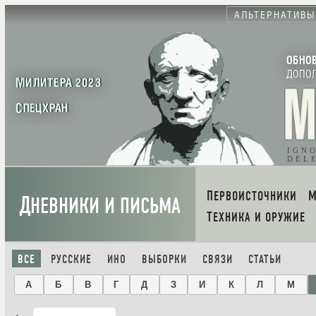
АЛЬТЕРНАТИВЫ
ОБНО
ДОПО
МИЛИТЕРА 2023
СПЕЦХРАН
IGN
DEL
ПЕРВОИСТОЧНИКИ
Д
НЕВНИКИ И ПИСЬМА
ТЕХНИКА И ОРУЖИЕ
ВСЕ
РУССКИЕ
ИНО
ВЫБОРКИ
СВЯЗИ
СТАТЬИ
А
Б
В
Г
Д
З
И
К
Л
М