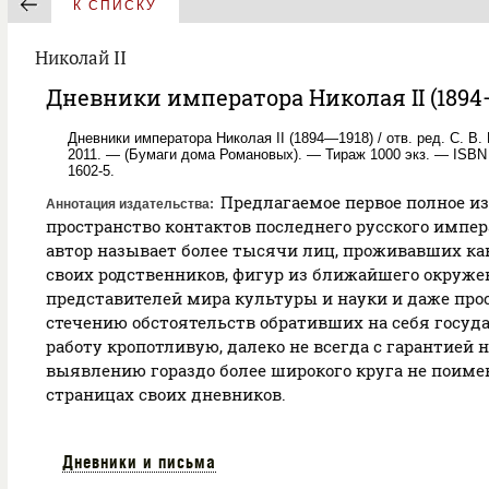
К СПИСКУ
Николай II
Дневники императора Николая II (1894—
Дневники императора Николая II (1894—1918) / отв. ред. С. 
2011. — (Бумаги дома Романовых). — Тираж 1000 экз. — ISBN 97
1602-5.
Предлагаемое первое полное из
Аннотация издательства
пространство контактов последнего русского импер
автор называет более тысячи лиц, проживавших как 
своих родственников, фигур из ближайшего окруже
представителей мира культуры и науки и даже про
стечению обстоятельств обративших на себя госуд
работу кропотливую, далеко не всегда с гарантией н
выявлению гораздо более широкого круга не поиме
страницах своих дневников.
Дневники и письма