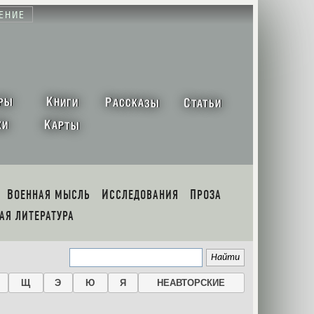
ЕНИЕ
К
Р
С
РЫ
НИГИ
АССКАЗЫ
ТАТЬИ
К
ХИ
АРТЫ
ВОЕННАЯ МЫСЛЬ
ИССЛЕДОВАНИЯ
ПРОЗА
НАЯ ЛИТЕРАТУРА
Щ
Э
Ю
Я
НЕАВТОРСКИЕ