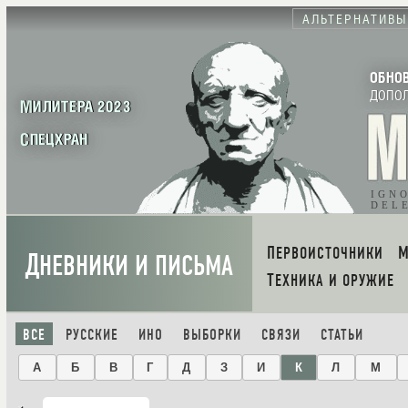
АЛЬТЕРНАТИВЫ
ОБНО
ДОПО
МИЛИТЕРА 2023
СПЕЦХРАН
IGN
DEL
ПЕРВОИСТОЧНИКИ
Д
НЕВНИКИ И ПИСЬМА
ТЕХНИКА И ОРУЖИЕ
ВСЕ
РУССКИЕ
ИНО
ВЫБОРКИ
СВЯЗИ
СТАТЬИ
А
Б
В
Г
Д
З
И
К
Л
М