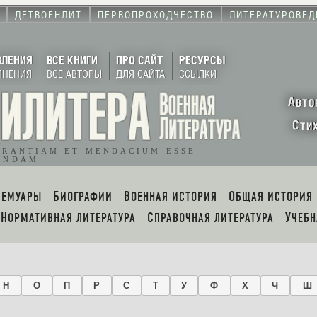
ДЕТВОЕНЛИТ
ПЕРВОПРОХОДЧЕСТВО
ЛИТЕРАТУРОВЕД
ВЛЕНИЯ
ВСЕ КНИГИ
ПРО САЙТ
РЕСУРСЫ
ЛНЕНИЯ
ВСЕ АВТОРЫ
ДЛЯ САЙТА
ССЫЛКИ
А
ВТО
С
ТИ
ORANTIAM ET MENDACIUM ESSE
ENDAM
МЕМУАРЫ
БИОГРАФИИ
ВОЕННАЯ ИСТОРИЯ
ОБЩАЯ ИСТОРИЯ
НОРМАТИВНАЯ ЛИТЕРАТУРА
СПРАВОЧНАЯ ЛИТЕРАТУРА
УЧЕБ
Н
О
П
Р
С
Т
У
Ф
Х
Ч
Ш