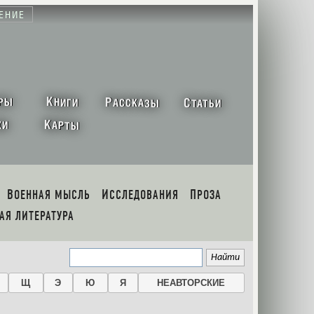
ЕНИЕ
К
Р
С
РЫ
НИГИ
АССКАЗЫ
ТАТЬИ
К
ХИ
АРТЫ
ВОЕННАЯ МЫСЛЬ
ИССЛЕДОВАНИЯ
ПРОЗА
НАЯ ЛИТЕРАТУРА
Щ
Э
Ю
Я
НЕАВТОРСКИЕ