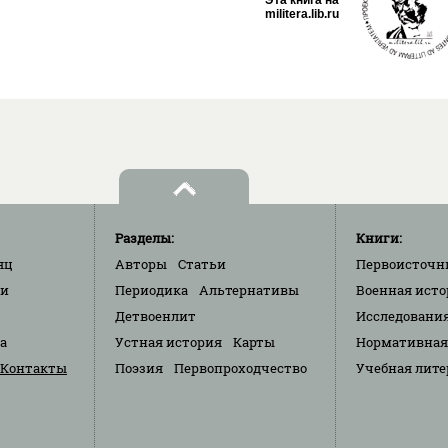
militera.lib.ru
Разделы:
Книги:
яц
Авторы
Статьи
Первоисточн
ки
Периодика
Альтернативы
Военная исто
Детвоенлит
Исследовани
та
Устная история
Карты
Нормативная
Контакты
Поэзия
Первопроходчество
Учебная лите