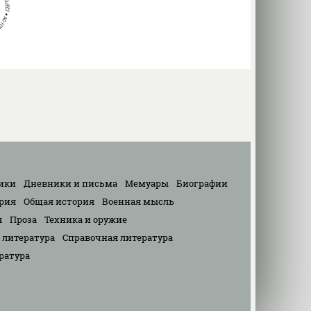
ики
Дневники и письма
Мемуары
Биографии
рия
Общая история
Военная мысль
я
Проза
Техника и оружие
 литература
Справочная литература
ратура