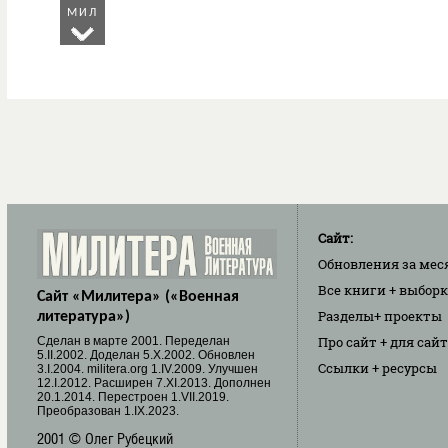
МИЛ
Сайт:
Обновления
за мес
Все книги
+ выбор
Сайт «Милитера» («Военная
Разделы
+ проекты
литература»)
Про сайт
+ для сай
Cделан в марте 2001. Переделан
5.II.2002. Доделан 5.X.2002. Обновлен
Ссылки
+ ресурсы
3.I.2004. militera.org 1.IV.2009. Улучшен
12.I.2012. Расширен 7.XI.2013. Дополнен
20.1.2014. Перестроен 1.VII.2019.
Преобразован 1.IX.2023.
2001 © Олег Рубецкий