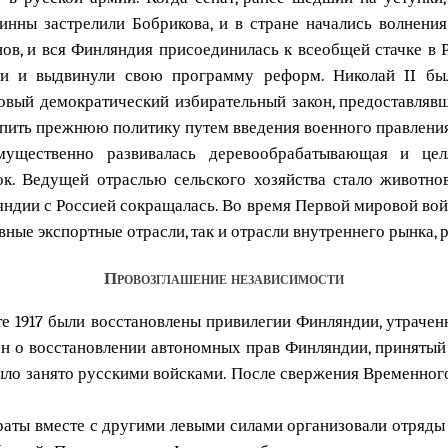
финны застрелили Бобрикова, и в стране начались волнени
в, и вся Финляндия присоединилась к всеобщей стачке в Р
ии и выдвинули свою программу реформ. Николай II бы
овый демократический избирательный закон, предоставляв
епить прежнюю политику путем введения военного правления
ущественно развивалась деревообрабатывающая и цел
к. Ведущей отраслью сельского хозяйства стало животно
яндии с Россией сокращалась. Во время Первой мировой вой
вные экспортные отрасли, так и отрасли внутреннего рынка,
Провозглашение независимости
е 1917 были восстановлены привилегии Финляндии, утрачен
кон о восстановлении автономных прав Финляндии, принятый
было занято русскими войсками. После свержения Временно
аты вместе с другими левыми силами организовали отряды К