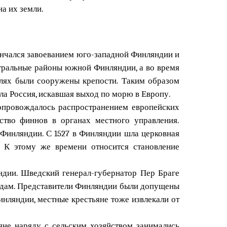
а их земли.
венчался завоеванием юго-западной Финляндии и
нтральные районы южной Финляндии, а во время
млях были сооружены крепости. Таким образом
ла Россия, искавшая выход по морю в Европу.
опровождалось распространением европейских
тво финнов в органах местного управления.
 Финляндии. С 1527 в Финляндии шла церковная
. К этому же времени относится становление
ндии. Шведский генерал-губернатор Пер Браге
ородам. Представители Финляндии были допущены
инляндии, местные крестьяне тоже извлекали от
яне наряду с сельским хозяйством занимались