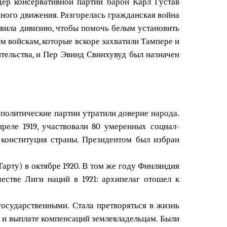
дер консервативной партии барон Карл Густав
ого движения. Разгорелась гражданская война
авила дивизию, чтобы помочь белым установить
 войскам, которые вскоре захватили Тампере и
тельства, и Пер Эвинд Свинхувуд был назначен
 политические партии утратили доверие народа.
реле 1919, участвовали 80 умеренных социал-
 конституция страны. Президентом был избран
рту) в октябре 1920. В том же году Финляндия
стве Лиги наций в 1921: архипелаг отошел к
осударственными. Стала претворяться в жизнь
ь и выплате компенсаций землевладельцам. Были