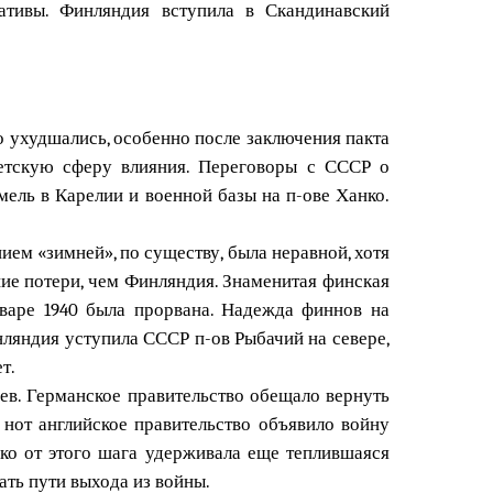
ативы. Финляндия вступила в Скандинавский
 ухудшались, особенно после заключения пакта
етскую сферу влияния. Переговоры с СССР о
ель в Карелии и военной базы на п-ове Ханко.
ием «зимней», по существу, была неравной, хотя
ие потери, чем Финляндия. Знаменитая финская
варе 1940 была прорвана. Надежда финнов на
нляндия уступила СССР п-ов Рыбачий на севере,
т.
ев. Германское правительство обещало вернуть
 нот английское правительство объявило войну
о от этого шага удерживала еще теплившаяся
ать пути выхода из войны.