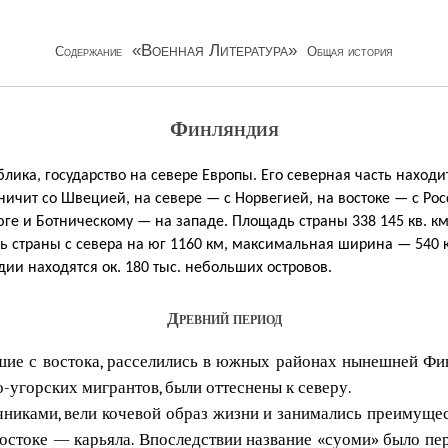
«Военная Литература»
Содержание
Общая история
Финляндия
лика, государство на севере Европы. Его северная часть наход
ничит со Швецией, на севере — с Норвегией, на востоке — с Ро
ге и Ботническому — на западе. Площадь страны 338 145 кв. км
ь страны с севера на юг 1160 км, максимальная ширина — 540
ии находятся ок. 180 тыс. небольших островов.
Древний период
шие с востока, расселились в южных районах нынешней Фин
-угорских мигрантов, были оттеснены к северу.
иками, вели кочевой образ жизни и занимались преимущес
востоке — карьяла. Впоследствии название «суоми» было пе