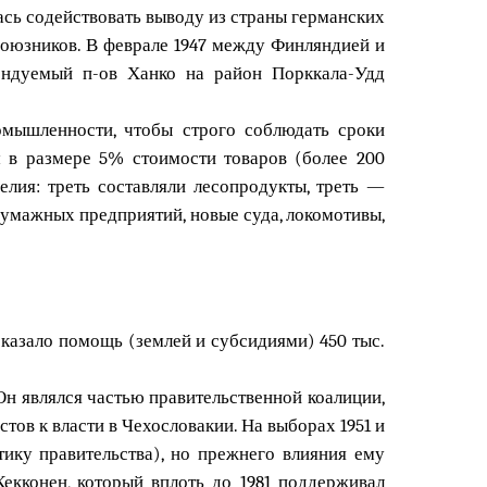
ась содействовать выводу из страны германских
союзников. В феврале 1947 между Финляндией и
ендуемый п-ов Ханко на район Порккала-Удд
омышленности, чтобы строго соблюдать сроки
 в размере 5% стоимости товаров (более 200
лия: треть составляли лесопродукты, треть —
бумажных предприятий, новые суда, локомотивы,
оказало помощь (землей и субсидиями) 450 тыс.
н являлся частью правительственной коалиции,
тов к власти в Чехословакии. На выборах 1951 и
ику правительства), но прежнего влияния ему
екконен, который вплоть до 1981 поддерживал