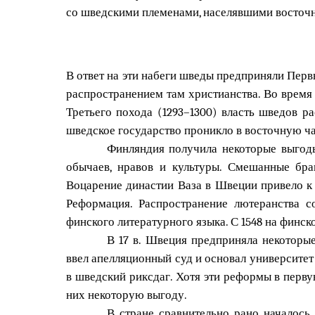
со шведскими племенами, населявшими восточны
В ответ на эти набеги шведы предприняли Перв
распространением там христианства. Во время
Третьего похода (1293–1300) власть шведов 
шведское государство проникло в восточную час
Финляндия получила некоторые выгод
обычаев, нравов и культуры. Смешанные бр
Воцарение династии Ваза в Швеции привело к 
Реформация. Распространение лютеранства с
финского литературного языка. С 1548 на финс
В 17 в. Швеция предприняла некоторы
ввел апелляционный суд и основал университет
в шведский риксдаг. Хотя эти реформы в перву
них некоторую выгоду.
В стране сравнительно рано началось