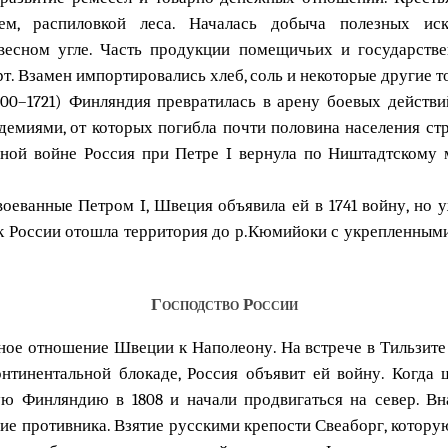
ием, распиловкой леса. Началась добыча полезных и
евесном угле. Часть продукции помещичьих и государстве
рт. Взамен импортировались хлеб, соль и некоторые другие т
00–1721) Финляндия превратилась в арену боевых действ
демиями, от которых погибла почти половина населения стр
ерной войне Россия при Петре I вернула по Ништадтскому 
воеванные Петром I, Швеция объявила ей в 1741 войну, но 
 к России отошла территория до р.Кюмийоки с укрепленным
Господство России
ое отношение Швеции к Наполеону. На встрече в Тильзите 
онтинентальной блокаде, Россия объявит ей войну. Когда 
ую Финляндию в 1808 и начали продвигаться на север. Вн
ие противника. Взятие русскими крепости Свеаборг, котор