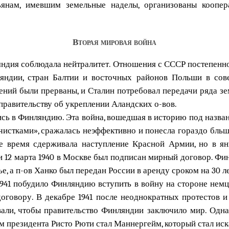
ьянам, имевшим земельные наделы, организованы коопер
Вторая мировая война
ндия соблюдала нейтралитет. Отношения с СССР постепенно
ндии, стран Балтии и восточных районов Польши в сов
ний были прерваны, и Сталин потребовал передачи ряда зем
правительству об укреплении Аландских о-вов.
ись в Финляндию. Эта война, вошедшая в историю под назван
чистками», сражалась неэффективно и понесла гораздо бльш
е время сдерживала наступление Красной Армии, но в ян
 12 марта 1940 в Москве был подписан мирный договор. Фи
, а п-ов Ханко был передан России в аренду сроком на 30 ле
41 побудило Финляндию вступить в войну на стороне немц
оговору. В декабре 1941 после неоднократных протестов и
ли, чтобы правительство Финляндии заключило мир. Однак
м президента Ристо Рюти стал Маннергейм, который стал иск