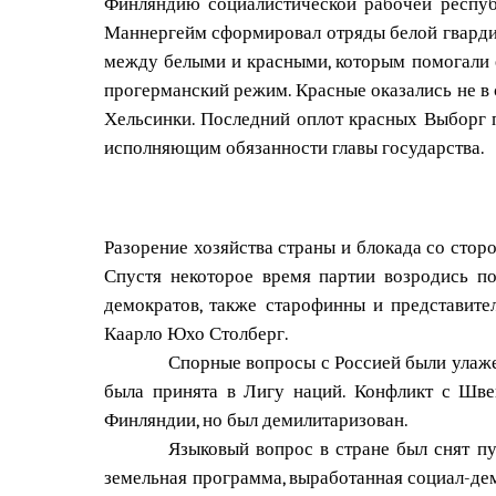
Финляндию социалистической рабочей республ
Маннергейм сформировал отряды белой гварди
между белыми и красными, которым помогали е
прогерманский режим. Красные оказались не в
Хельсинки. Последний оплот красных Выборг п
исполняющим обязанности главы государства.
Разорение хозяйства страны и блокада со стор
Спустя некоторое время партии возродись по
демократов, также старофинны и представите
Каарло Юхо Столберг.
Спорные вопросы с Россией были улаже
была принята в Лигу наций. Конфликт с Шве
Финляндии, но был демилитаризован.
Языковый вопрос в стране был снят п
земельная программа, выработанная социал-дем