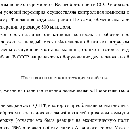
соглашение о перемирии с Великобританией и СССР и обязал
м условий перемирия осуществляла контрольная комиссия 
рому Финляндия отдавала район Петсамо, обменивала ар
парации в размере 300 млн. долл.
ткий срок наладило оперативный контроль за работой пр
адержки за каждый месяц Финляндия облагалась штрафом
лены следующие квоты на машины, станки и готовые изде
кабель. В СССР направлялось оборудование для целлюлозно-
Послевоенная реконструкция хозяйства
 жизнь в стране постепенно налаживалась. Правительство 
ене выдвинулся ДСНФ, в котором преобладали коммунисты. О
 образом из-за недовольства избирателей приходом коммунис
ржку (отчасти это была реакция на экономическую полит
борах 1956 одержал победу лидер Аграрного союза Урхо К