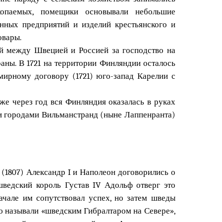
скопаемых, помещики основывали небольшие
нных предприятий и изделий крестьянского и
овары.
ий между Швецией и Россией за господство на
аны. В 1721 на территории Финляндии осталось
мирному договору (1721) юго-запад Карелии с
уже через год вся Финляндия оказалась в руках
и городами Вильманстранд (ныне Лаппенранта)
(1807) Александр I и Наполеон договорились о
шведский король Густав IV Адольф отверг это
ачале им сопутствовал успех, но затем шведы
ую называли «шведским Гибралтаром на Севере»,