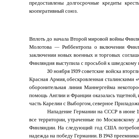
предоставлены долгосрочные кредиты крест
кооперативный союз.
Вплоть до начала Второй мировой войны Финля
Молотова — Риббентропа о включении Финля
заключении новых военных и торговых соглаше
Финляндия выступила с просьбой к шведскому 
30 ноября 1939 советские войска вторгл
Красная Армия, обескровленная сталинскими «
оборонительная линия Маннергейма некоторо
помощь Англии и Франции оказалась тщетной, и
часть Карелии с Выборгом, северное Приладожье
Нападение Германии на СССР в июне 19
все территории, утраченные по Московскому д
Финляндии. На следующий год США потребова
надежда на победу Германии. В 1943 преемнико