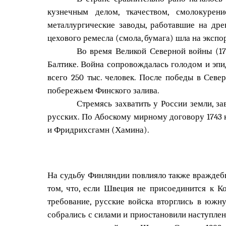
кузнечным делом, ткачеством, смолокурен
металлургические заводы, работавшие на др
цехового ремесла (смола, бумага) шла на экспо
Во время Великой Северной войны (17
Балтике. Война сопровождалась голодом и эпи
всего 250 тыс. человек. После победы в Сев
побережьем Финского залива.
Стремясь захватить у России земли, за
русских. По Абоскому мирному договору 1743
и Фридрихсгамн (Хамина).
На судьбу Финляндии повлияло также враждебн
том, что, если Швеция не присоединится к К
требование, русские войска вторглись в южн
собрались с силами и приостановили наступлен