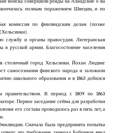
кие войска совершили рейды на Аландские о-ва
закончилась полным поражением Швеции, и по
бая комиссия по финляндским делам (позже
(Хельсинки).
ую службу и органы правосудия. Лютеранская
ы в русской армии. Благосостояние населения
 в столичный город Хельсинки. Йохан Людвиг
ст самосознания финского народа и заложили
итию школьного образования и в 1863 добился
м правительством. В период с 1809 по 1863
наторе. Первое заседание сейма для разработки
ление его состава проводилось раз в пять лет, а
и.
Финляндии. Сначала была предпринята попытка
отверг это требование, генерал Бобриков ввел