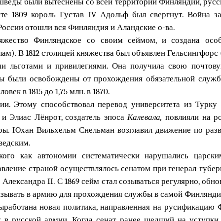
шведы были вытеснены со всей территории Финляндии, русс
е 1809 король Густав IV Адольф был свергнут. Война 
оссии отошли вся Финляндия и Аландские о-ва.
яжество Финляндское со своим сеймом, и создана осо
ам). В 1812 столицей княжества был объявлен Гельсингфорс 
ми льготами и привилегиями. Она получила свою почтов
ны были освобождены от прохождения обязательной служб
овек в 1815 до 1,75 млн. в 1870.
ии. Этому способствовал перевод университета из Турку
и Элиас Лёнрот, создатель эпоса
Калевала,
повлияли на ро
уры. Юхан Вильхельм Снельман возглавил движение по разв
ведским.
кого как автономии систематически нарушались царски
вление страной осуществлялось сенатом при генерал-губер
Александра II. С 1869 сейм стал созываться регулярно, обнов
призывать в армию для прохождения службы в самой Финлянди
выработана новая политика, направленная на русификацию 
в русской армии. Когда сенат, ранее шедший на уступки, 