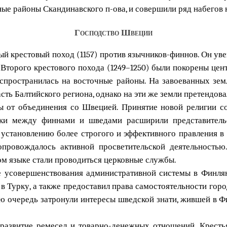
е районы Скандинавского п-ова, и совершили ряд набегов н
Господство Швеции
ый крестовый поход (1157) против язычников-финнов. Он у
 Второго крестового похода (1249–1250) были покорены це
распространилась на восточные районы. На завоеванных зе
ть Балтийского региона, однако на эти же земли претендова
ы от объединения со Швецией. Принятие новой религии с
аки между финнами и шведами расширили представительс
установлению более строгого и эффективного правления в
опровождалось активной просветительской деятельностью
ком языке стали проводиться церковные службы.
е усовершенствования административной системы в Финля
 в Турку, а также предоставил права самостоятельности г
ю очередь затронули интересы шведской знати, жившей в Ф
 развитие ремесел и товарно-денежных отношений. Кресть