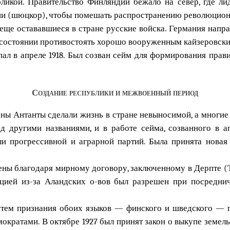
икой. Правительство Финляндии бежало на север, где ли
и (шюцкор), чтобы помешать распространению революционн
ще остававшиеся в стране русские войска. Германия напр
 состоянии противостоять хорошо вооруженным кайзеровским
ал в апреле 1918. Был созван сейм для формирования прави
Создание республики и межвоенный период
оны Антанты сделали жизнь в стране невыносимой, а многие
д другими названиями, и в работе сейма, созванного в ап
ли прогрессивной и аграрной партий. Была принята новая
ны благодаря мирному договору, заключенному в Дерпте (Та
цией из-за Аландских о-вов был разрешен при посредниче
утем признания обоих языков — финского и шведского — г
ократами. В октябре 1927 был принят закон о выкупе земел