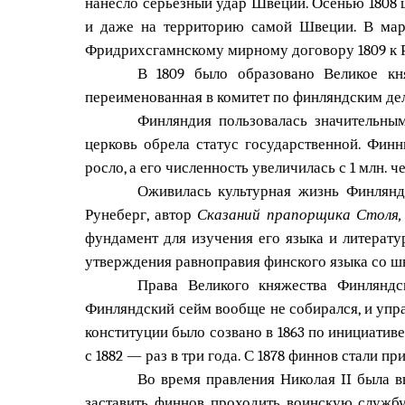
нанесло серьезный удар Швеции. Осенью 1808 
и даже на территорию самой Швеции. В март
Фридрихсгамнскому мирному договору 1809 к Р
В 1809 было образовано Великое кн
переименованная в комитет по финляндским дел
Финляндия пользовалась значительны
церковь обрела статус государственной. Фин
росло, а его численность увеличилась с 1 млн. чел
Оживилась культурная жизнь Финлянд
Рунеберг, автор
Сказаний прапорщика Столя,
фундамент для изучения его языка и литерат
утверждения равноправия финского языка со ш
Права Великого княжества Финляндс
Финляндский сейм вообще не собирался, и упра
конституции было созвано в 1863 по инициативе 
с 1882 — раз в три года. С 1878 финнов стали 
Во время правления Николая II была 
заставить финнов проходить воинскую службу 