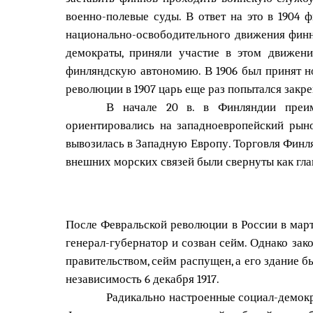
военно-полевые суды. В ответ на это в 1904 
национально-освободительного движения финно
демократы, приняли участие в этом движен
финляндскую автономию. В 1906 был принят н
революции в 1907 царь еще раз попытался закр
В начале 20 в. в Финляндии преим
ориентировались на западноевропейский рыно
вывозилась в Западную Европу. Торговля Финл
внешних морских связей были свернуты как гла
После Февральской революции в России в март
генерал-губернатор и созван сейм. Однако за
правительством, сейм распущен, а его здание 
независимость 6 декабря 1917.
Радикально настроенные социал-демокр