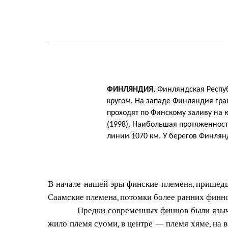
ФИНЛЯНДИЯ,
Финляндская Респуб
кругом. На западе Финляндия гра
проходят по Финскому заливу на ю
(1998). Наибольшая протяженност
линии 1070 км. У берегов Финлянд
В начале нашей эры финские племена, пришед
Саамские племена, потомки более ранних финно
Предки современных финнов были язычн
жило племя суоми, в центре — племя хяме, на 