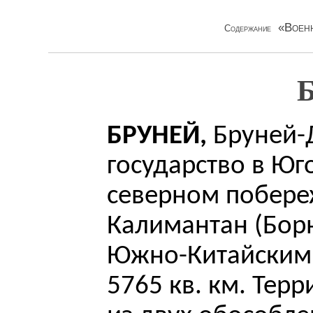
«Военн
Содержание
Б
БРУНЕЙ,
Бруней-
государство в Юг
северном побере
Калимантан (Бор
Южно-Китайским
5765 кв. км. Терр