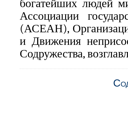
богатейших людей м
Ассоциации государ
(АСЕАН), Организаци
и Движения неприсо
Содружества, возглав
Со