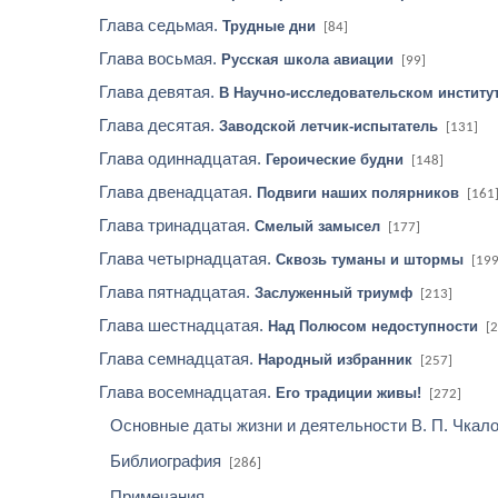
Глава седьмая.
Трудные дни
[84]
Глава восьмая.
Русская школа авиации
[99]
Глава девятая.
В Научно-исследовательском институ
Глава десятая.
Заводской летчик-испытатель
[131]
Глава одиннадцатая.
Героические будни
[148]
Глава двенадцатая.
Подвиги наших полярников
[161
Глава тринадцатая.
Смелый замысел
[177]
Глава четырнадцатая.
Сквозь туманы и штормы
[199
Глава пятнадцатая.
Заслуженный триумф
[213]
Глава шестнадцатая.
Над Полюсом недоступности
[
Глава семнадцатая.
Народный избранник
[257]
Глава восемнадцатая.
Его традиции живы!
[272]
Основные даты жизни и деятельности В. П. Чкал
Библиография
[286]
Примечания