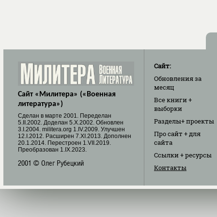
Сайт:
Обновления
за
месяц
Сайт «Милитера» («Военная
Все книги
+
литература»)
выборки
Cделан в марте 2001. Переделан
Разделы
+ проекты
5.II.2002. Доделан 5.X.2002. Обновлен
3.I.2004. militera.org 1.IV.2009. Улучшен
Про сайт
+ для
12.I.2012. Расширен 7.XI.2013. Дополнен
сайта
20.1.2014. Перестроен 1.VII.2019.
Преобразован 1.IX.2023.
Ссылки
+ ресурсы
2001 © Олег Рубецкий
Контакты