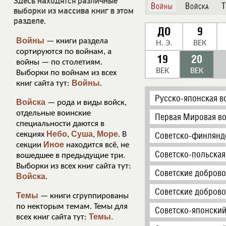
Здесь находятся различные
Войны
Войска
Т
выборки из массива книг в этом
разделе.
ДО
9
Войны
— книги раздела
Н. Э.
ВЕК
сортируются по войнам, а
19
20
войны — по столетиям.
ВЕК
ВЕК
Выборки по войнам из всех
Войны
книг сайта тут:
.
Русско-японская в
Войска
— рода и виды войск,
отдельные воинские
Первая Мировая во
специальности даются в
Небо
Суша
Море
секциях
,
,
. В
Советско-финляндс
Иное
секции
находится всё, не
Советско-польская
вошедшее в предыдущие три.
Выборки из всех книг сайта тут:
Советские доброво
Войска
.
Советские доброво
Темы
— книги сгруппированы
по некторым темам. Темы для
Советско-японский
Темы.
всех книг сайта тут: