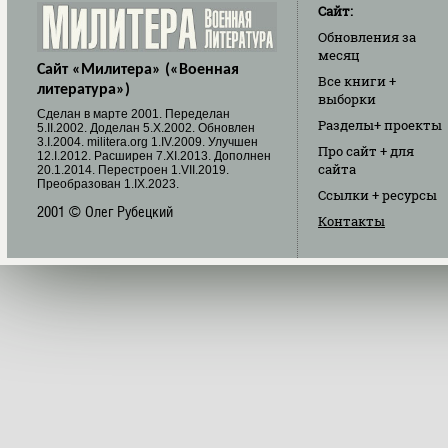
Сайт:
Обновления
за
месяц
Сайт «Милитера» («Военная
Все книги
+
литература»)
выборки
Cделан в марте 2001. Переделан
Разделы
+ проекты
5.II.2002. Доделан 5.X.2002. Обновлен
3.I.2004. militera.org 1.IV.2009. Улучшен
Про сайт
+ для
12.I.2012. Расширен 7.XI.2013. Дополнен
сайта
20.1.2014. Перестроен 1.VII.2019.
Преобразован 1.IX.2023.
Ссылки
+ ресурсы
2001 © Олег Рубецкий
Контакты