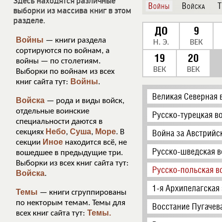
Здесь находятся различные
Войны
Войска
Т
выборки из массива книг в этом
разделе.
ДО
9
Войны
— книги раздела
Н. Э.
ВЕК
сортируются по войнам, а
19
20
войны — по столетиям.
ВЕК
ВЕК
Выборки по войнам из всех
Войны
книг сайта тут:
.
Великая Северная 
Войска
— рода и виды войск,
отдельные воинские
Русско-турецкая в
специальности даются в
Небо
Суша
Море
секциях
,
,
. В
Война за Австрийс
Иное
секции
находится всё, не
Русско-шведская в
вошедшее в предыдущие три.
Выборки из всех книг сайта тут:
Русско-польская в
Войска
.
1-я Архипелагская
Темы
— книги сгруппированы
по некторым темам. Темы для
Восстание Пугачев
Темы.
всех книг сайта тут: