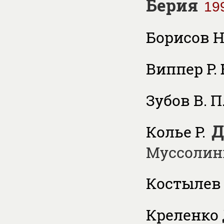
Берия
19
Борисов Н.
Виппер Р. 
Зубов В. П
Д
Колье Р.
Муссолин
Костылев 
Креленко 