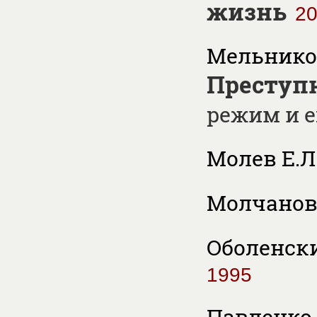
жизнь
2
Мельников 
Преступн
режим и е
Молев Е.Л
Молчанов 
Оболенский
1995
Павленко 