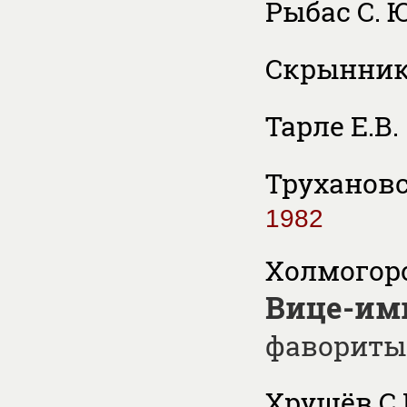
Рыбас С. Ю
Скрынников
Тарле Е.В.
Трухановск
1982
Холмогоров
Вице-им
фавориты
Хрущёв С.