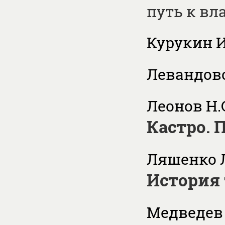
путь к вл
Курукин И.
Левандовс
Леонов Н.С
Кастро. 
Ляшенко Л
История 
Медведев 