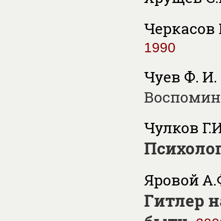
Черкасов П
1990
Чуев Ф. И.
Воспомин
Чулков Г.И
Психоло
Яровой А.
Гитлер н