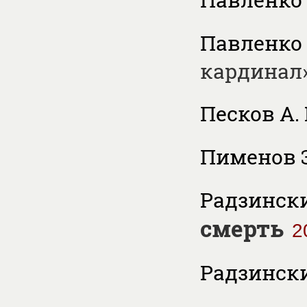
Павленко 
кардинал»
Песков А. 
Пименов Э
Радзински
смерть
2
Радзински