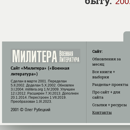
быту.
200
Сайт:
Обновления
за
месяц
Сайт «Милитера» («Военная
Все книги
+
литература»)
выборки
Cделан в марте 2001. Переделан
Разделы
+ проекты
5.II.2002. Доделан 5.X.2002. Обновлен
3.I.2004. militera.org 1.IV.2009. Улучшен
Про сайт
+ для
12.I.2012. Расширен 7.XI.2013. Дополнен
сайта
20.1.2014. Перестроен 1.VII.2019.
Преобразован 1.IX.2023.
Ссылки
+ ресурсы
2001 © Олег Рубецкий
Контакты