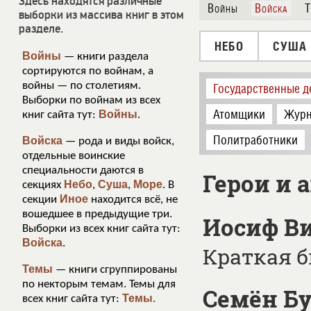
Здесь находятся различные
Войны
Войска
Т
выборки из массива книг в этом
разделе.
НЕБО
СУША
Войны
— книги раздела
сортируются по войнам, а
войны — по столетиям.
Государственные д
Выборки по войнам из всех
Атомщики
Журн
Войны
книг сайта тут:
.
Политработники
Войска
— рода и виды войск,
отдельные воинские
специальности даются в
Герои и 
Небо
Суша
Море
секциях
,
,
. В
Иное
секции
находится всё, не
вошедшее в предыдущие три.
Иосиф В
Выборки из всех книг сайта тут:
Войска
.
Краткая 
Темы
— книги сгруппированы
по некторым темам. Темы для
Семён Б
Темы.
всех книг сайта тут: