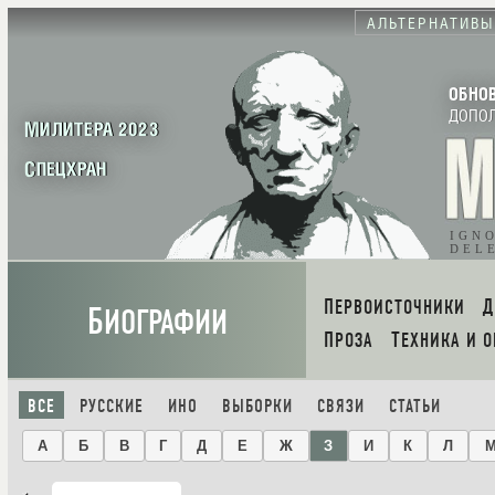
АЛЬТЕРНАТИВЫ
ОБНО
ДОПО
МИЛИТЕРА 2023
СПЕЦХРАН
IGN
DEL
ПЕРВОИСТОЧНИКИ
Б
ИОГРАФИИ
ПРОЗА
ТЕХНИКА И 
ВСЕ
РУССКИЕ
ИНО
ВЫБОРКИ
СВЯЗИ
СТАТЬИ
А
Б
В
Г
Д
Е
Ж
З
И
К
Л