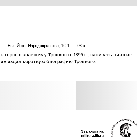
). — Нью-Йорк: Народоправство, 1921. — 96 с.
как хорошо знавшему Троцкого с 1896 г., написать личные
 Зив издал короткую биографию Троцкого.
Эта книга на
militera.lib.ru