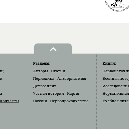
Разделы:
Книги:
яц
Авторы
Статьи
Первоисточн
ки
Периодика
Альтернативы
Военная исто
Детвоенлит
Исследовани
та
Устная история
Карты
Нормативная
Контакты
Поэзия
Первопроходчество
Учебная лите