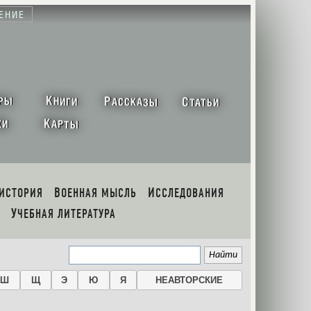
ЕНИЕ
К
Р
С
РЫ
НИГИ
АССКАЗЫ
ТАТЬИ
К
ХИ
АРТЫ
 ИСТОРИЯ
ВОЕННАЯ МЫСЛЬ
ИССЛЕДОВАНИЯ
УЧЕБНАЯ ЛИТЕРАТУРА
Ш
Щ
Э
Ю
Я
НЕАВТОРСКИЕ