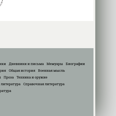
ики
Дневники и письма
Мемуары
Биографии
рия
Общая история
Военная мысль
я
Проза
Техника и оружие
 литература
Справочная литература
ратура