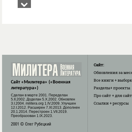
Сайт:
Обновления
за мес
Все книги
+ выбор
Сайт «Милитера» («Военная
Разделы
+ проекты
литература»)
Про сайт
+ для сай
Cделан в марте 2001. Переделан
5.II.2002. Доделан 5.X.2002. Обновлен
Ссылки
+ ресурсы
3.I.2004. militera.org 1.IV.2009. Улучшен
12.I.2012. Расширен 7.XI.2013. Дополнен
20.1.2014. Перестроен 1.VII.2019.
Преобразован 1.IX.2023.
2001 © Олег Рубецкий