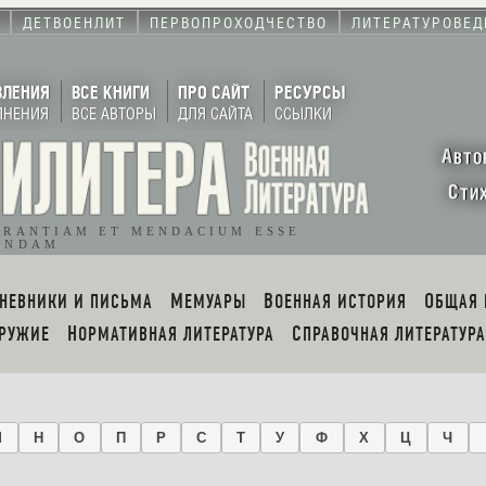
ДЕТВОЕНЛИТ
ПЕРВОПРОХОДЧЕСТВО
ЛИТЕРАТУРОВЕД
ВЛЕНИЯ
ВСЕ КНИГИ
ПРО САЙТ
РЕСУРСЫ
ЛНЕНИЯ
ВСЕ АВТОРЫ
ДЛЯ САЙТА
ССЫЛКИ
А
ВТО
С
ТИ
ORANTIAM ET MENDACIUM ESSE
ENDAM
ДНЕВНИКИ И ПИСЬМА
МЕМУАРЫ
ВОЕННАЯ ИСТОРИЯ
ОБЩАЯ
ОРУЖИЕ
НОРМАТИВНАЯ ЛИТЕРАТУРА
СПРАВОЧНАЯ ЛИТЕРАТУРА
М
Н
О
П
Р
С
Т
У
Ф
Х
Ц
Ч