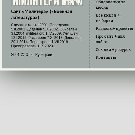
Обновления
за
месяц
Сайт «Милитера» («Военная
Все книги
+
литература»)
выборки
Cделан в марте 2001. Переделан
Разделы
+ проекты
5.II.2002. Доделан 5.X.2002. Обновлен
3.I.2004. militera.org 1.IV.2009. Улучшен
Про сайт
+ для
12.I.2012. Расширен 7.XI.2013. Дополнен
сайта
20.1.2014. Перестроен 1.VII.2019.
Преобразован 1.IX.2023.
Ссылки
+ ресурсы
2001 © Олег Рубецкий
Контакты