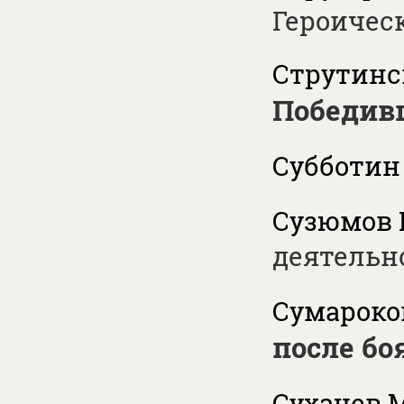
Героичес
Струтинск
Победив
Субботин 
Сузюмов 
деятельн
Сумароков
после бо
Сухачев М