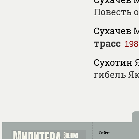
Повесть 
Сухачев М
трасс
198
Сухотин Я
гибель Я
Сайт: