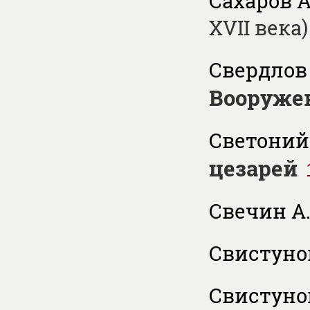
Сахаров А
XVII века)
Свердлов 
Вооруже
Светоний Г
цезарей
Свечин А.
Свистунов
Свистунов