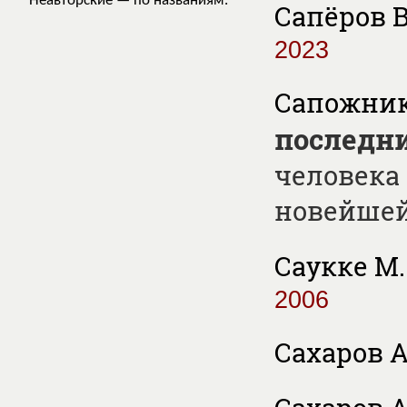
Неавторские — по названиям.
Сапёров В
2023
Сапожнико
последни
человека 
новейшей
Саукке М.
2006
Сахаров А