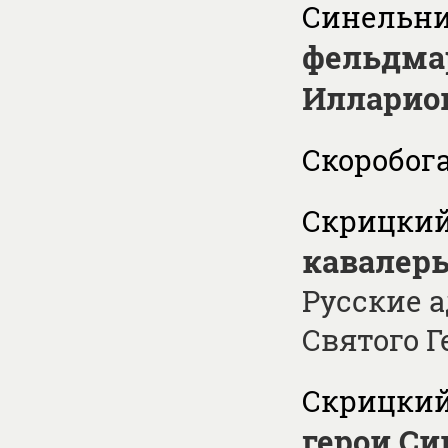
Синельни
фельдма
Илларио
Скоробога
Скрицкий 
кавалер
Русские 
Святого Г
Скрицкий 
герои Си