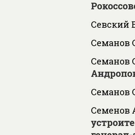
Рокоссо
Севский В
Семанов С
Семанов С
Андропо
Семанов С
Семенов А
устроите
генерал-