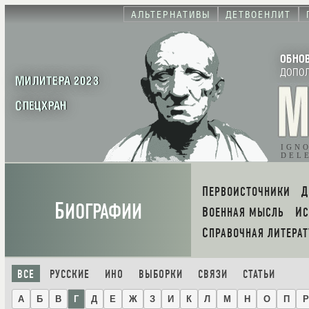
АЛЬТЕРНАТИВЫ
ДЕТВОЕНЛИТ
ОБНО
ДОПО
МИЛИТЕРА 2023
СПЕЦХРАН
IGN
DEL
ПЕРВОИСТОЧНИКИ
Б
ИОГРАФИИ
ВОЕННАЯ МЫСЛЬ
И
СПРАВОЧНАЯ ЛИТЕРАТ
ВСЕ
РУССКИЕ
ИНО
ВЫБОРКИ
СВЯЗИ
СТАТЬИ
А
Б
В
Г
Д
Е
Ж
З
И
К
Л
М
Н
О
П
Р