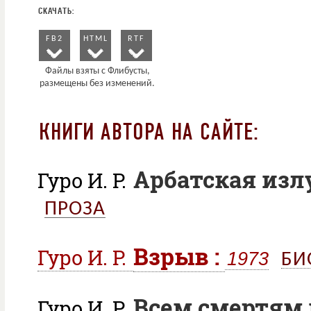
FB2
HTML
RTF
КНИГИ АВТОРА НА САЙТЕ:
Арбатская изл
Гуро И. Р.
ПРОЗА
Взрыв :
Гуро И. Р.
1973
БИ
Всем смертям
Гуро И. Р.