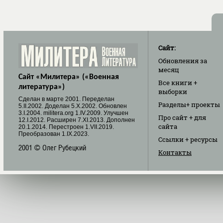
Сайт:
Обновления
за
месяц
Сайт «Милитера» («Военная
Все книги
+
литература»)
выборки
Cделан в марте 2001. Переделан
Разделы
+ проекты
5.II.2002. Доделан 5.X.2002. Обновлен
3.I.2004. militera.org 1.IV.2009. Улучшен
Про сайт
+ для
12.I.2012. Расширен 7.XI.2013. Дополнен
сайта
20.1.2014. Перестроен 1.VII.2019.
Преобразован 1.IX.2023.
Ссылки
+ ресурсы
2001 © Олег Рубецкий
Контакты