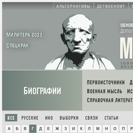
АЛЬТЕРНАТИВЫ
ДЕТВОЕНЛИТ
ОБНО
ДОПО
МИЛИТЕРА 2023
СПЕЦХРАН
IGN
DEL
ПЕРВОИСТОЧНИКИ
Б
ИОГРАФИИ
ВОЕННАЯ МЫСЛЬ
И
СПРАВОЧНАЯ ЛИТЕРАТ
ВСЕ
РУССКИЕ
ИНО
ВЫБОРКИ
СВЯЗИ
СТАТЬИ
А
Б
В
Г
Д
Е
Ж
З
И
К
Л
М
Н
О
П
Р