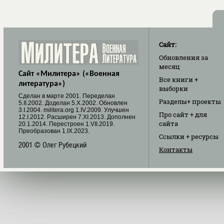
Сайт:
Обновления
за
месяц
Сайт «Милитера» («Военная
Все книги
+
литература»)
выборки
Cделан в марте 2001. Переделан
Разделы
+ проекты
5.II.2002. Доделан 5.X.2002. Обновлен
3.I.2004. militera.org 1.IV.2009. Улучшен
Про сайт
+ для
12.I.2012. Расширен 7.XI.2013. Дополнен
сайта
20.1.2014. Перестроен 1.VII.2019.
Преобразован 1.IX.2023.
Ссылки
+ ресурсы
2001 © Олег Рубецкий
Контакты