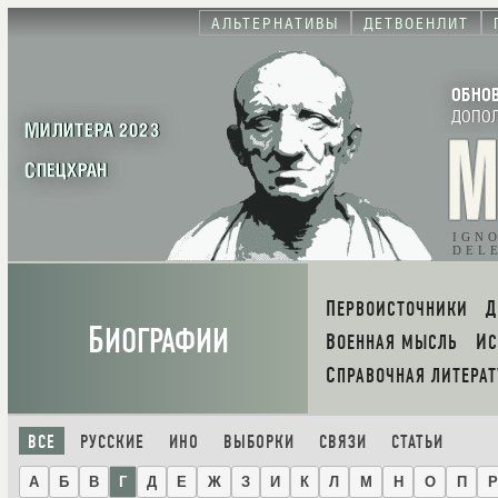
АЛЬТЕРНАТИВЫ
ДЕТВОЕНЛИТ
ОБНО
ДОПО
МИЛИТЕРА 2023
СПЕЦХРАН
IGN
DEL
ПЕРВОИСТОЧНИКИ
Б
ИОГРАФИИ
ВОЕННАЯ МЫСЛЬ
И
СПРАВОЧНАЯ ЛИТЕРАТ
ВСЕ
РУССКИЕ
ИНО
ВЫБОРКИ
СВЯЗИ
СТАТЬИ
А
Б
В
Г
Д
Е
Ж
З
И
К
Л
М
Н
О
П
Р