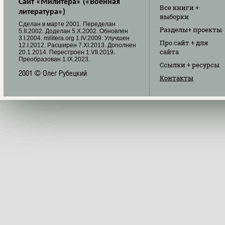
Сайт «Милитера» («Военная
Все книги
+
литература»)
выборки
Cделан в марте 2001. Переделан
Разделы
+ проекты
5.II.2002. Доделан 5.X.2002. Обновлен
3.I.2004. militera.org 1.IV.2009. Улучшен
Про сайт
+ для
12.I.2012. Расширен 7.XI.2013. Дополнен
сайта
20.1.2014. Перестроен 1.VII.2019.
Преобразован 1.IX.2023.
Ссылки
+ ресурсы
2001 © Олег Рубецкий
Контакты