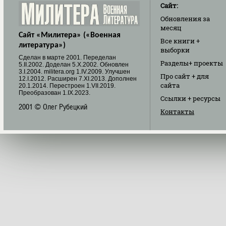
Сайт:
Обновления
за
месяц
Сайт «Милитера» («Военная
Все книги
+
литература»)
выборки
Cделан в марте 2001. Переделан
Разделы
+ проекты
5.II.2002. Доделан 5.X.2002. Обновлен
3.I.2004. militera.org 1.IV.2009. Улучшен
Про сайт
+ для
12.I.2012. Расширен 7.XI.2013. Дополнен
сайта
20.1.2014. Перестроен 1.VII.2019.
Преобразован 1.IX.2023.
Ссылки
+ ресурсы
2001 © Олег Рубецкий
Контакты