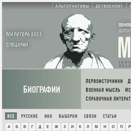
АЛЬТЕРНАТИВЫ
ДЕТВОЕНЛИТ
ОБНО
ДОПО
МИЛИТЕРА 2023
СПЕЦХРАН
IGN
DEL
ПЕРВОИСТОЧНИКИ
Б
ИОГРАФИИ
ВОЕННАЯ МЫСЛЬ
И
СПРАВОЧНАЯ ЛИТЕРАТ
ВСЕ
РУССКИЕ
ИНО
ВЫБОРКИ
СВЯЗИ
СТАТЬИ
А
Б
В
Г
Д
Е
Ж
З
И
К
Л
М
Н
О
П
Р